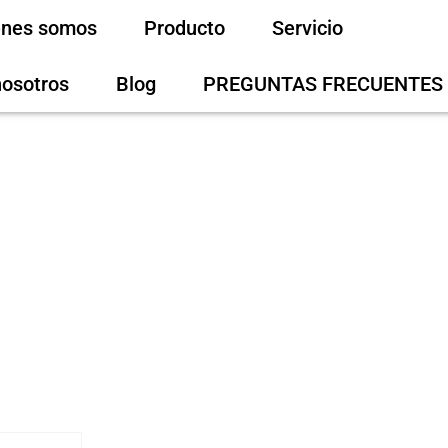
énes somos
Producto
Servicio
nosotros
Blog
PREGUNTAS FRECUENTES
ucto
/
OEM/ODM
/ Café instantáneo de Maca 