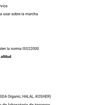
rvios
a usar sobre la marcha
plen la norma ISO22000
altitud
/USDA Organic, HALAL, KOSHER)
de laboratorio de terceros.