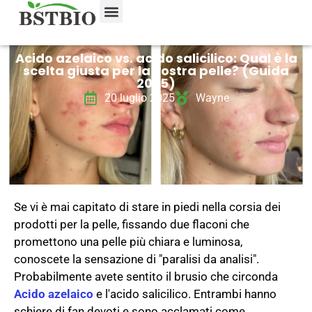
Chi siamo
Acido azelaico vs. acido salicilico: Qual è la
scelta giusta per la vostra pelle? (Guida
2025)
20 luglio 2025
Wayne
Se vi è mai capitato di stare in piedi nella corsia dei
prodotti per la pelle, fissando due flaconi che
promettono una pelle più chiara e luminosa,
conoscete la sensazione di "paralisi da analisi".
Probabilmente avete sentito il brusio che circonda
Acido azelaico
e l'acido salicilico. Entrambi hanno
schiere di fan devoti e sono acclamati come