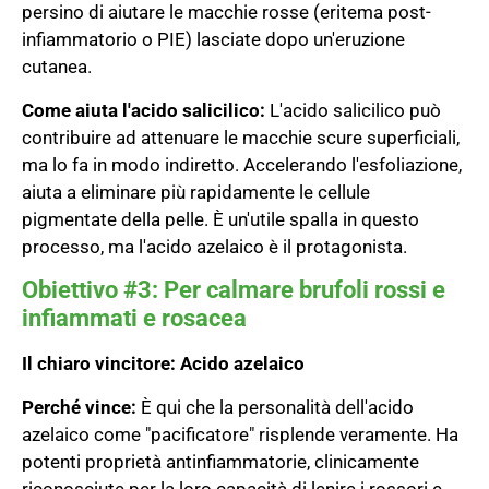
persino di aiutare le macchie rosse (eritema post-
infiammatorio o PIE) lasciate dopo un'eruzione
cutanea.
Come aiuta l'acido salicilico:
L'acido salicilico può
contribuire ad attenuare le macchie scure superficiali,
ma lo fa in modo indiretto. Accelerando l'esfoliazione,
aiuta a eliminare più rapidamente le cellule
pigmentate della pelle. È un'utile spalla in questo
processo, ma l'acido azelaico è il protagonista.
Obiettivo #3: Per calmare brufoli rossi e
infiammati e rosacea
Il chiaro vincitore:
Acido azelaico
Perché vince:
È qui che la personalità dell'acido
azelaico come "pacificatore" risplende veramente. Ha
potenti proprietà antinfiammatorie, clinicamente
riconosciute per la loro capacità di lenire i rossori e