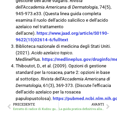
gestione dell'acne vulgaris.
Rivista
dell'Accademia Americana di Dermatologia
, 74(5),
945-973.e33. (Questa linea guida completa
esamina il ruolo dell'acido salicilico e dell'acido
azelaico nel trattamento
dell'acne).
https://www.jaad.org/article/S0190-
9622(15)02614-6/fulltext
Biblioteca nazionale di medicina degli Stati Uniti.
(2021).
Acido azelaico topico
.
MedlinePlus.
https://medlineplus.gov/druginfo/
Thiboutot, D., et al. (2009). Opzioni di gestione
standard per la rosacea, parte 2: opzioni in base
al sottotipo.
Rivista dell'Accademia Americana di
Dermatologia
, 61(3), 369-373. (Discute l'efficacia
dell'acido azelaico per la rosacea
papulopustolosa).
https://pubmed.ncbi.nlm.nih.
PRECEDENTE
AVANTI
Estratto di radice di Kudzu: guida completa ai benefici, alla sicurezza e all'uso (2025)
La guida pratica definitiva alla zucca in polvere per cani: meglio di quella in scatola? (2025)