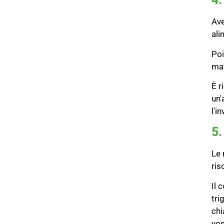
Ave
ali
Poi
mat
È r
un'
l'i
5.
Le 
ris
Il 
tri
chi
vos