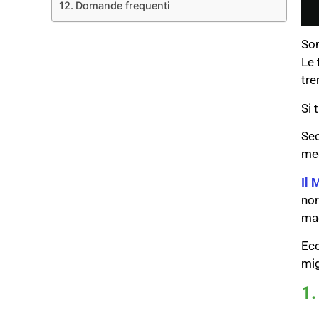
Domande frequenti
Son
Le 
tre
Si 
Sec
med
Il 
nor
mac
Ecc
mig
1.