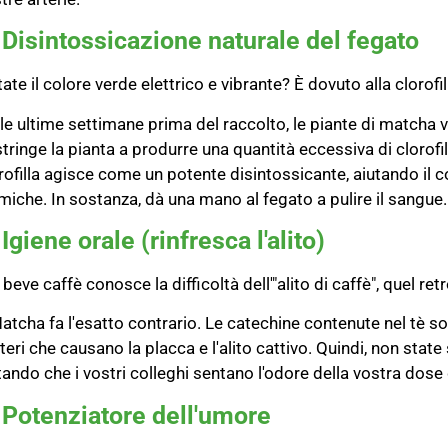
 Disintossicazione naturale del fegato
ate il colore verde elettrico e vibrante? È dovuto alla clorofil
le ultime settimane prima del raccolto, le piante di matcha
tringe la pianta a produrre una quantità eccessiva di clorof
rofilla agisce come un potente disintossicante, aiutando il co
miche. In sostanza, dà una mano al fegato a pulire il sangue.
 Igiene orale (rinfresca l'alito)
 beve caffè conosce la difficoltà dell'"alito di caffè", quel re
Matcha fa l'esatto contrario. Le catechine contenute nel tè so
teri che causano la placca e l'alito cattivo. Quindi, non stat
tando che i vostri colleghi sentano l'odore della vostra dose 
 Potenziatore dell'umore