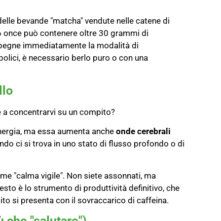
elle bevande "matcha" vendute nelle catene di
6 once può contenere oltre 30 grammi di
pegne immediatamente la modalità di
olici, è necessario berlo puro o con una
llo
te a concentrarvi su un compito?
'energia, ma essa aumenta anche
onde cerebrali
ando ci si trova in uno stato di flusso profondo o di
ome "calma vigile". Non siete assonnati, ma
uesto è lo strumento di produttività definitivo, che
ito si presenta con il sovraccarico di caffeina.
ù che "salutare")