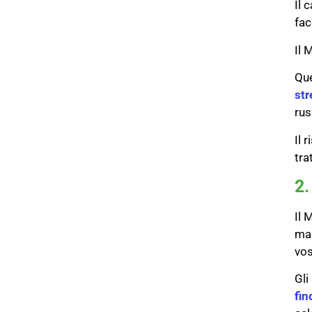
Il 
fac
Il 
Que
str
rus
Il 
tra
2.
Il 
man
vos
Gli
fin