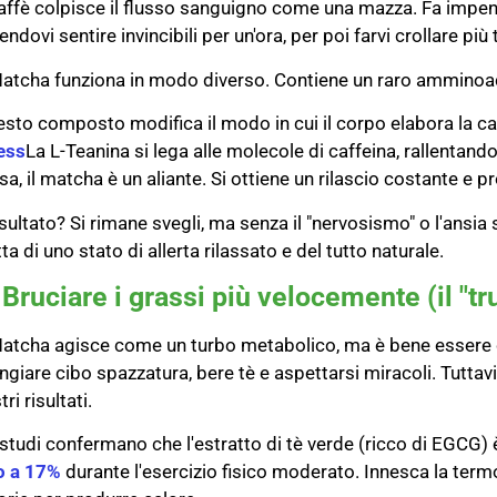
caffè colpisce il flusso sanguigno come una mazza. Fa impenn
endovi sentire invincibili per un'ora, per poi farvi crollare più 
Matcha funziona in modo diverso. Contiene un raro ammino
sto composto modifica il modo in cui il corpo elabora la c
ess
La L-Teanina si lega alle molecole di caffeina, rallentan
sa, il matcha è un aliante. Si ottiene un rilascio costante e p
risultato? Si rimane svegli, ma senza il "nervosismo" o l'ans
tta di uno stato di allerta rilassato e del tutto naturale.
 Bruciare i grassi più velocemente (il "tr
Matcha agisce come un turbo metabolico, ma è bene essere ch
giare cibo spazzatura, bere tè e aspettarsi miracoli. Tuttavia
tri risultati.
 studi confermano che l'estratto di tè verde (ricco di EGCG) 
o a 17%
durante l'esercizio fisico moderato. Innesca la term