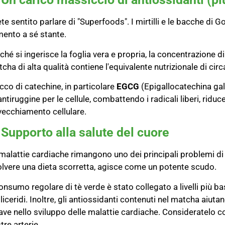
te sentito parlare di "Superfoods". I mirtilli e le bacche di G
mento a sé stante.
ché si ingerisce la foglia vera e propria, la concentrazione di 
cha di alta qualità contiene l'equivalente nutrizionale di cir
icco di catechine, in particolare
EGCG
(Epigallocatechina ga
antiruggine per le cellule, combattendo i radicali liberi, rid
nvecchiamento cellulare.
 Supporto alla salute del cuore
malattie cardiache rimangono uno dei principali problemi di 
olvere una dieta scorretta, agisce come un potente scudo.
consumo regolare di tè verde è stato collegato a livelli più ba
gliceridi. Inoltre, gli antiossidanti contenuti nel matcha aiuta
ave nello sviluppo delle malattie cardiache. Consideratelo 
tre arterie.