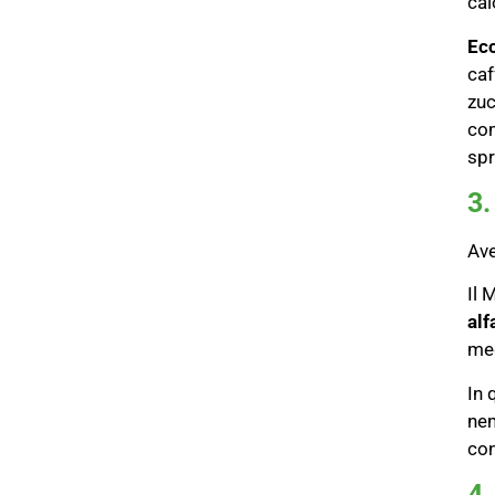
cal
Ecc
caf
zu
com
spr
3.
Ave
Il 
alf
med
In 
nem
con
4.