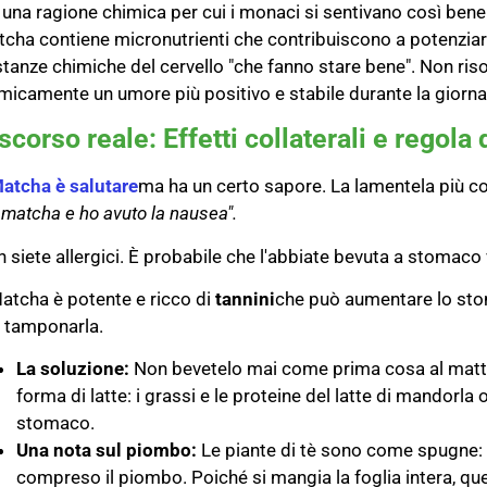
 una ragione chimica per cui i monaci si sentivano così bene
cha contiene micronutrienti che contribuiscono a potenzia
tanze chimiche del cervello "che fanno stare bene". Non riso
micamente un umore più positivo e stabile durante la giorna
scorso reale: Effetti collaterali e regol
Matcha è salutare
ma ha un certo sapore. La lamentela più c
 matcha e ho avuto la nausea".
 siete allergici. È probabile che l'abbiate bevuta a stomaco
Matcha è potente e ricco di
tannini
che può aumentare lo s
 tamponarla.
La soluzione:
Non bevetelo mai come prima cosa al matti
forma di latte: i grassi e le proteine del latte di mandorla
stomaco.
Una nota sul piombo:
Le piante di tè sono come spugne: a
compreso il piombo. Poiché si mangia la foglia intera, que