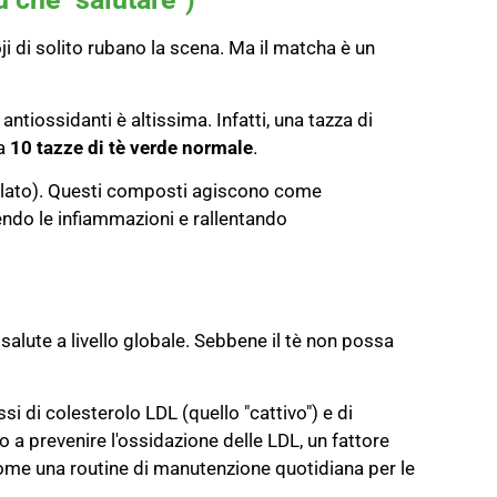
oji di solito rubano la scena. Ma il matcha è un
antiossidanti è altissima. Infatti, una tazza di
ca
10 tazze di tè verde normale
.
llato). Questi composti agiscono come
ucendo le infiammazioni e rallentando
salute a livello globale. Sebbene il tè non possa
ssi di colesterolo LDL (quello "cattivo") e di
no a prevenire l'ossidazione delle LDL, un fattore
come una routine di manutenzione quotidiana per le