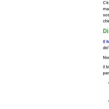
C'è
mat
sos
chi
Di
Il 
del
Non
Il 
per