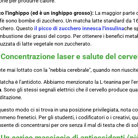
orie per produrre calore.
o l'inghippo (ed è un inghippo grosso):
La maggior parte d
fè sono bombe di zucchero. Un matcha latte standard da 1
cchero. Questo
il picco di zucchero innesca l'insulina
che s
bustione dei grassi del corpo. Per ottenere i benefici metab
uzzata di latte vegetale non zuccherato.
 Concentrazione laser e salute del cerve
te mai lottato con la "nebbia cerebrale", quando non riusci
Matcha è l'antidoto. Abbiamo menzionato la L-teanina per l
a
. Sono gli stessi segnali elettrici che il cervello produce qu
itazione.
questo modo ci si trova in una posizione privilegiata, nota c
meno frenetici. Per gli studenti, i codificatori o i creativi, q
sente di concentrarsi per ore senza il mal di testa che di sol
 Un carico massiccio di antiossidanti (pi