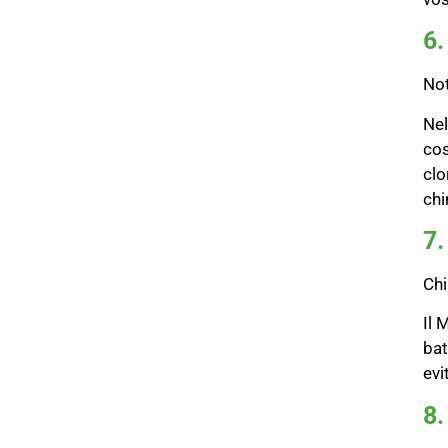
6.
Not
Nel
cos
clo
chi
7.
Chi
Il 
bat
evi
8.