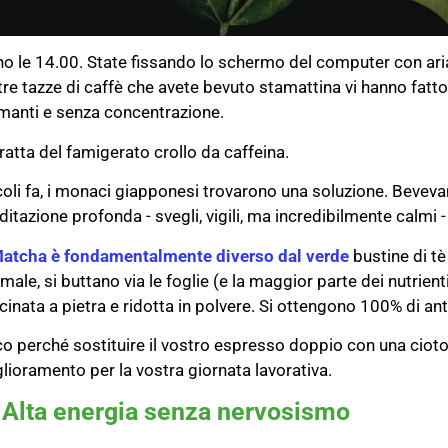
o le 14.00. State fissando lo schermo del computer con ar
tre tazze di caffè che avete bevuto stamattina vi hanno fatto
manti e senza concentrazione.
tratta del famigerato crollo da caffeina.
oli fa, i monaci giapponesi trovarono una soluzione. Beveva
itazione profonda - svegli, vigili, ma incredibilmente calmi -
Matcha è fondamentalmente diverso dal verde
bustine di tè
male, si buttano via le foglie (e la maggior parte dei nutrienti
inata a pietra e ridotta in polvere. Si ottengono 100% di anti
o perché sostituire il vostro espresso doppio con una cioto
lioramento per la vostra giornata lavorativa.
 Alta energia senza nervosismo