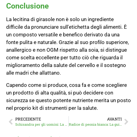
Conclusione
La lecitina di girasole non è solo un ingrediente
difficile da pronunciare sull'etichetta degli alimenti. È
un composto versatile e benefico derivato da una
fonte pulita e naturale. Grazie al suo profilo superiore,
anallergico e non OGM rispetto alla soia, si distingue
come scelta eccellente per tutto ciò che riguarda il
miglioramento della salute del cervello e il sostegno
alle madri che allattano.
Capendo come si produce, cosa fa e come scegliere
un prodotto di alta qualità, si può decidere con
sicurezza se questo potente nutriente merita un posto
nel proprio kit di strumenti per la salute.
PRECEDENTE
AVANTI
Schisandra per gli uomini: La guida definitiva per aumentare la vitalità, le prestazioni e la resilienza
Radice di peonia bianca: La guida definitiva ai suoi benefici per la pelle, gli ormoni e il benessere