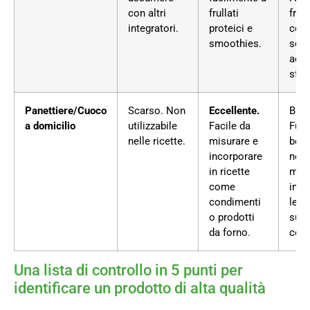
con altri
frullati
frull
integratori.
proteici e
conv
smoothies.
se
acqu
sfus
Panettiere/Cuoco
Scarso. Non
Eccellente.
Buo
a domicilio
utilizzabile
Facile da
Funz
nelle ricette.
misurare e
ben
incorporare
nelle
in ricette
ma 
come
influ
condimenti
leg
o prodotti
sull
da forno.
cons
Una lista di controllo in 5 punti per
identificare un prodotto di alta qualità