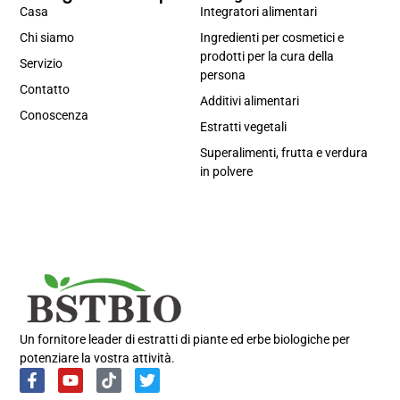
Casa
Integratori alimentari
Chi siamo
Ingredienti per cosmetici e
prodotti per la cura della
Servizio
persona
Contatto
Additivi alimentari
Conoscenza
Estratti vegetali
Superalimenti, frutta e verdura
in polvere
Portuguese
Spanish
Russian
Korean
Un fornitore leader di estratti di piante ed erbe biologiche per
potenziare la vostra attività.
Japanese
German