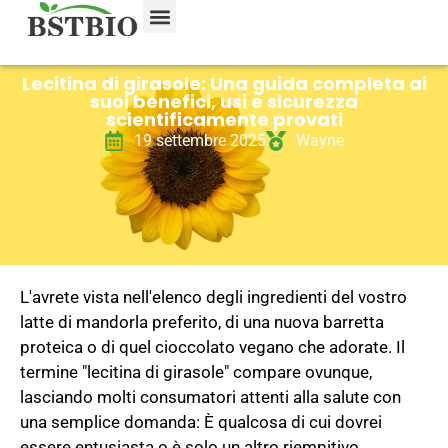
Lecitina di girasole: Una guida completa ai
suoi benefici, usi e sicurezza
scientificamente provati
19 settembre 2025
Wayne
L'avrete vista nell'elenco degli ingredienti del vostro
latte di mandorla preferito, di una nuova barretta
proteica o di quel cioccolato vegano che adorate. Il
termine "lecitina di girasole" compare ovunque,
lasciando molti consumatori attenti alla salute con
una semplice domanda: È qualcosa di cui dovrei
essere entusiasta o è solo un altro riempitivo