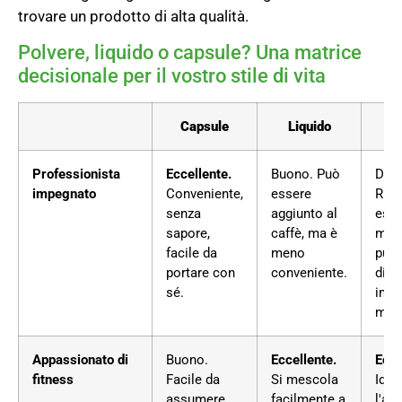
trovare un prodotto di alta qualità.
Polvere, liquido o capsule? Una matrice
decisionale per il vostro stile di vita
Capsule
Liquido
P
Professionista
Eccellente.
Buono. Può
Disc
impegnato
Conveniente,
essere
Rich
senza
aggiunto al
esse
sapore,
caffè, ma è
mesc
facile da
meno
può 
portare con
conveniente.
diso
sé.
in
mov
Appassionato di
Buono.
Eccellente.
Ecce
fitness
Facile da
Si mescola
Idea
assumere
facilmente a
l'ag