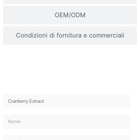
OEM/ODM
Condizioni di fornitura e commerciali
Contattateci Per I Campioni
Spedizione rapida, assistenza tecnica e OEM disponibili -
Informatevi subito!