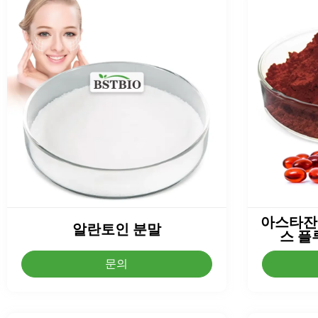
아스타잔
알란토인 분말
스 플
문의