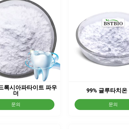
이드록시아파타이트 파우
99% 글루타치온
더
문의
문의