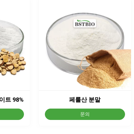
트 98%
페룰산 분말
문의