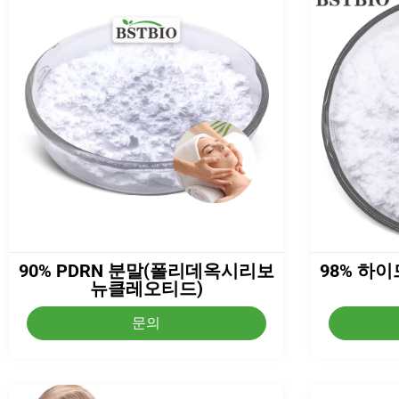
90% PDRN 분말(폴리데옥시리보
98% 하
뉴클레오티드)
문의