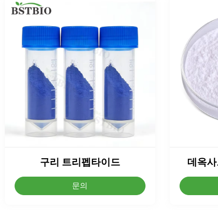
구리 트리펩타이드
데옥사
문의