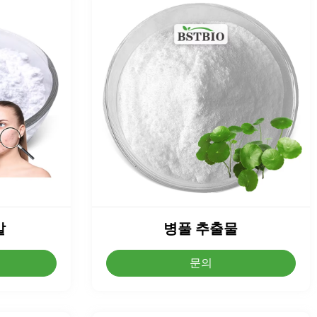
말
병풀 추출물
문의