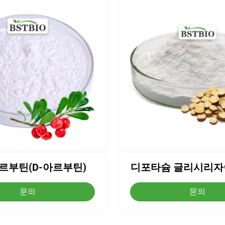
르부틴(D-아르부틴)
디포타슘 글리시리자이
문의
문의