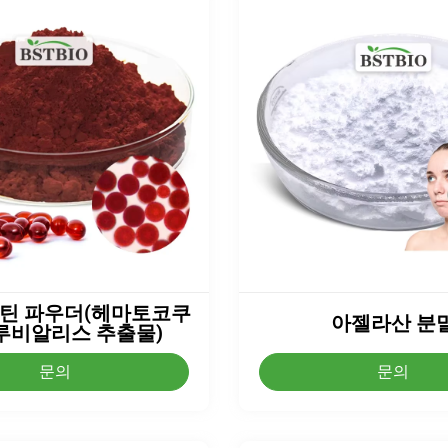
틴 파우더(헤마토코쿠
아젤라산 분
루비알리스 추출물)
문의
문의