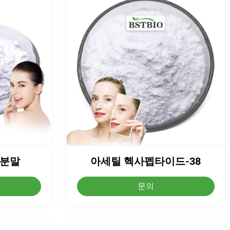
 분말
아세틸 헥사펩타이드-38
문의