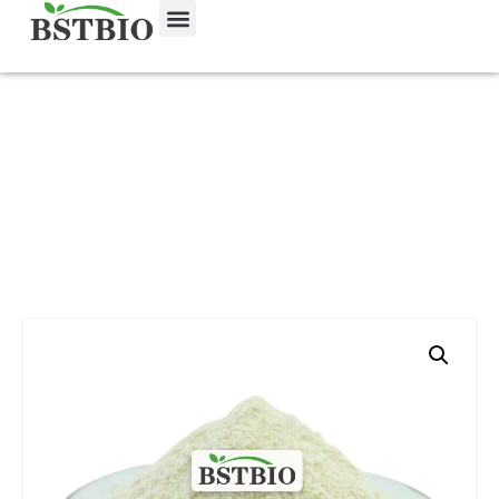
홈
/
제품
/
식이 보충제
/ 나토키나제 분말