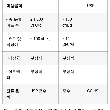
미생물학
USP
- 총 플레
≤ 1,000
< 100
이트 수
CFU/g
cfu/g
- 효모 및
≤ 100 cfu/g
< 10
곰팡이
CFU/G
- 대장균
부정적
부정적
- 살모넬
부정적
부정적
라
잔류 용
USP 준수
준수
GC-HS
제