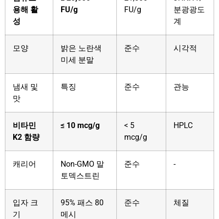
용해 활
FU/g
FU/g
분광광도
성
계
모양
밝은 노란색
준수
시각적
미세 분말
냄새 및
특징
준수
관능
맛
비타민
≤ 10 mcg/g
< 5
HPLC
K2 함량
mcg/g
캐리어
Non-GMO 말
준수
-
토덱스트린
입자 크
95% 패스 80
준수
체질
기
메시