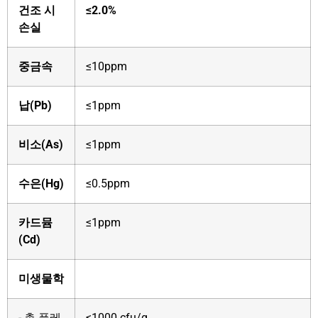
건조 시
≤2.0%
손실
중금속
≤10ppm
납(Pb)
≤1ppm
비소(As)
≤1ppm
수은(Hg)
≤0.5ppm
카드뮴
≤1ppm
(Cd)
미생물학
- 총 플레
≤1000 cfu/g