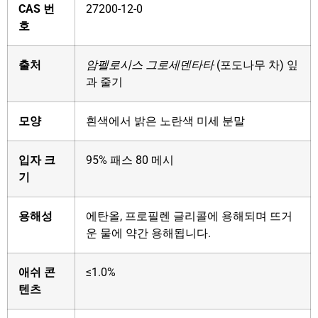
CAS 번
27200-12-0
호
출처
암펠로시스 그로세덴타타
(포도나무 차) 잎
과 줄기
모양
흰색에서 밝은 노란색 미세 분말
입자 크
95% 패스 80 메시
기
용해성
에탄올, 프로필렌 글리콜에 용해되며 뜨거
운 물에 약간 용해됩니다.
애쉬 콘
≤1.0%
텐츠