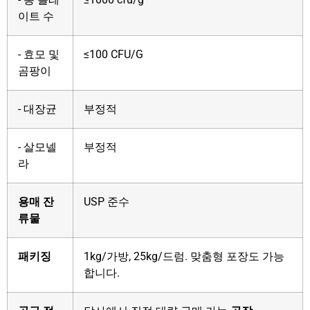
이트 수
- 효모 및
≤100 CFU/G
곰팡이
- 대장균
부정적
- 살모넬
부정적
라
용매 잔
USP 준수
류물
패키징
1kg/가방, 25kg/드럼. 맞춤형 포장도 가능
합니다.