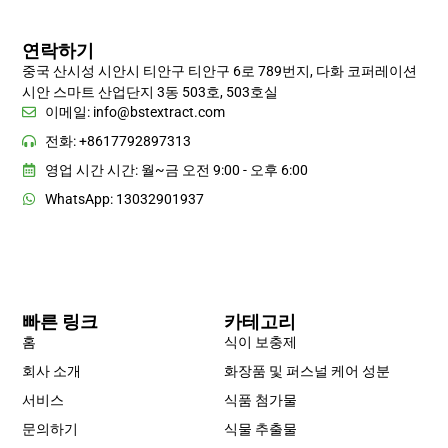
연락하기
중국 산시성 시안시 티안구 티안구 6로 789번지, 다화 코퍼레이션
시안 스마트 산업단지 3동 503호, 503호실
이메일:
info@bstextract.com
전화: +8617792897313
영업 시간 시간: 월~금 오전 9:00 - 오후 6:00
WhatsApp: 13032901937
빠른 링크
카테고리
홈
식이 보충제
회사 소개
화장품 및 퍼스널 케어 성분
서비스
식품 첨가물
문의하기
식물 추출물