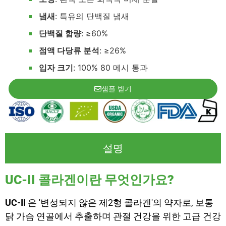
냄새
: 특유의 단백질 냄새
단백질 함량
: ≥60%
점액 다당류 분석
: ≥26%
입자 크기
: 100% 80 메시 통과
샘플 받기
설명
UC-II 콜라겐이란 무엇인가요?
UC-II
은 '변성되지 않은 제2형 콜라겐'의 약자로, 보통
닭 가슴 연골에서 추출하며 관절 건강을 위한 고급 건강