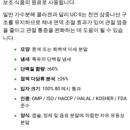
보조 식품의 원료로 사용됩니다.
일반 가수분해 콜라겐과 달리 UC-II는 천연 삼중나선 구
조를 유지하므로 체내 면역 조절 효과가 있어 관절 염증
을 줄이고 관절 통증을 완화하는 데 도움이 될 수 있습
니다.
모양
: 흰색 또는 회백색 미세 분말
냄새
: 특유의 단백질 냄새
단백질 함량
: ≥60%
점액 다당류 분석
: ≥26%
입자 크기
: 100% 80 메시 통과
인증
: GMP / ISO / HACCP / HALAL / KOSHER / FDA
준수
양식
: 캡슐, 정제 및 음료 분말에 적합한 자유 유동성
분말