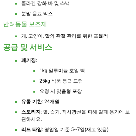
콜라겐 강화 바 및 스낵
분말 음료 믹스
반려동물 보조제
개, 고양이, 말의 관절 관리를 위한 포뮬러
공급 및 서비스
패키징
:
1kg 알루미늄 호일 백
25kg 식품 등급 드럼
요청 시 맞춤형 포장
유통 기한
: 24개월
스토리지
: 열, 습기, 직사광선을 피해 밀폐 용기에 보
관하세요.
리드 타임
: 영업일 기준 5~7일(재고 있음)