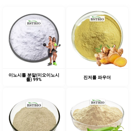
이노시톨 분말(미오이노시
진저롤 파우더
톨) 99%