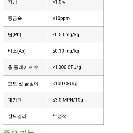
지방
<1.0%
중금속
≤10ppm
납(Pb)
≤0.50 mg/kg
비소(As)
≤0.10 mg/kg
총 플레이트 수
<1,000 CFU/g
효모 및 곰팡이
<100 CFU/g
대장균
≤3.0 MPN/10g
살모넬라
부정적