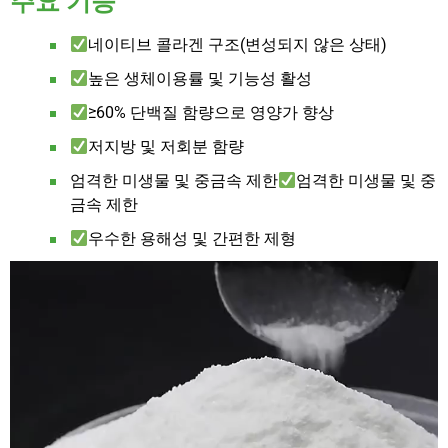
주요 기능
네이티브 콜라겐 구조(변성되지 않은 상태)
높은 생체이용률 및 기능성 활성
≥60% 단백질 함량으로 영양가 향상
저지방 및 저회분 함량
엄격한 미생물 및 중금속 제한
엄격한 미생물 및 중
금속 제한
우수한 용해성 및 간편한 제형
동
영
상
플
레
이
어