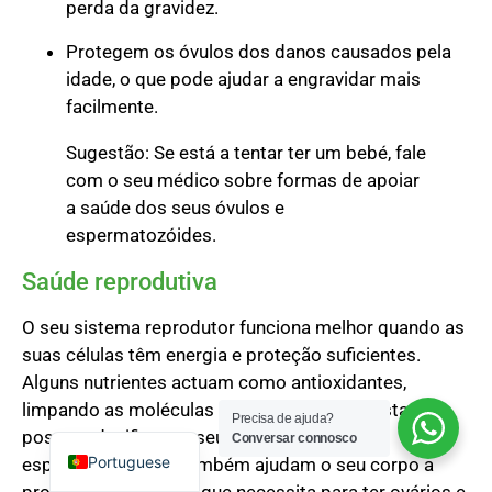
perda da gravidez.
Protegem os óvulos dos danos causados pela
idade, o que pode ajudar a engravidar mais
facilmente.
Sugestão: Se está a tentar ter um bebé, fale
Spanish
com o seu médico sobre formas de apoiar
a saúde dos seus óvulos e
Russian
espermatozóides.
Korean
Saúde reprodutiva
Japanese
Italian
O seu sistema reprodutor funciona melhor quando as
German
suas células têm energia e proteção suficientes.
Alguns nutrientes actuam como antioxidantes,
French
limpando as moléculas nocivas antes que estas
Precisa de ajuda?
English
possam danificar os seus óvulos ou
Conversar connosco
Portuguese
espermatozóides. Também ajudam o seu corpo a
produzir a energia de que necessita para ter ovários e