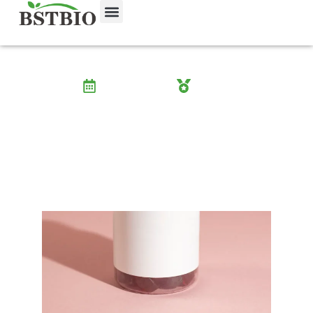
10 maneiras como a coenzima Q10 pode
melhorar a sua saúde em 2025
junho 27, 2025
Wayne