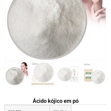
Ácido kójico em pó