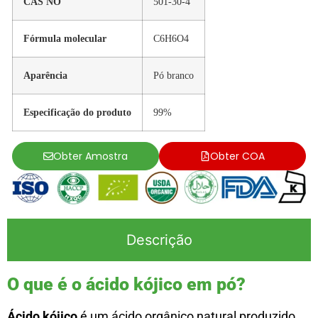
CAS NO
501-30-4
Fórmula molecular
C6H6O4
Aparência
Pó branco
Especificação do produto
99%
Obter Amostra
Obter COA
Descrição
O que é o ácido kójico em pó?
Ácido kójico
é um ácido orgânico natural produzido