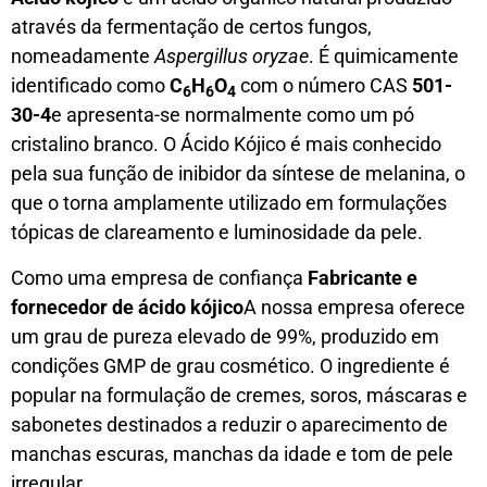
através da fermentação de certos fungos,
nomeadamente
Aspergillus oryzae
. É quimicamente
identificado como
C
H
O
com o número CAS
501-
6
6
4
30-4
e apresenta-se normalmente como um pó
cristalino branco. O Ácido Kójico é mais conhecido
pela sua função de inibidor da síntese de melanina, o
que o torna amplamente utilizado em formulações
tópicas de clareamento e luminosidade da pele.
Como uma empresa de confiança
Fabricante e
fornecedor de ácido kójico
A nossa empresa oferece
um grau de pureza elevado de 99%, produzido em
condições GMP de grau cosmético. O ingrediente é
popular na formulação de cremes, soros, máscaras e
sabonetes destinados a reduzir o aparecimento de
manchas escuras, manchas da idade e tom de pele
irregular.