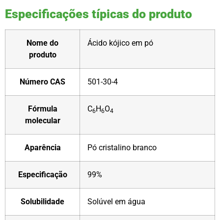
Especificações típicas do produto
Nome do
Ácido kójico em pó
produto
Número CAS
501-30-4
Fórmula
C
H
O
6
6
4
molecular
Aparência
Pó cristalino branco
Especificação
99%
Solubilidade
Solúvel em água