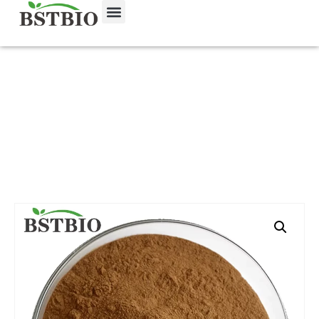
Início
/
Produto
/
Extractos de plantas
/ Extrato de
Cogumelo Reishi