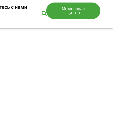
тесь с нами
Мгновенная
Цитата
тама (E951)