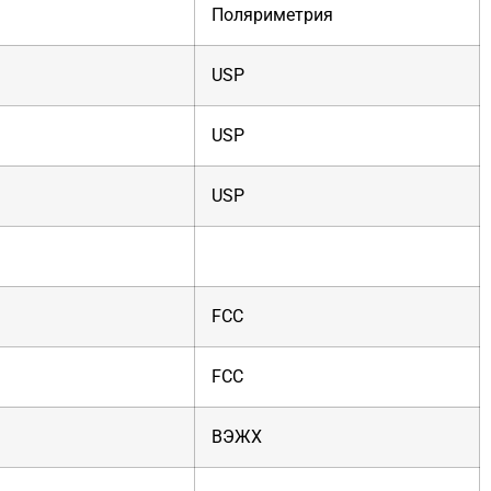
Поляриметрия
USP
USP
USP
FCC
FCC
ВЭЖХ