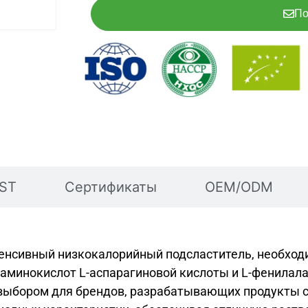
По
BST
Сертификаты
OEM/ODM
тенсивный низкокалорийный подсластитель, необхо
минокислот L-аспарагиновой кислоты и L-фенилалан
м выбором для брендов, разрабатывающих продукты 