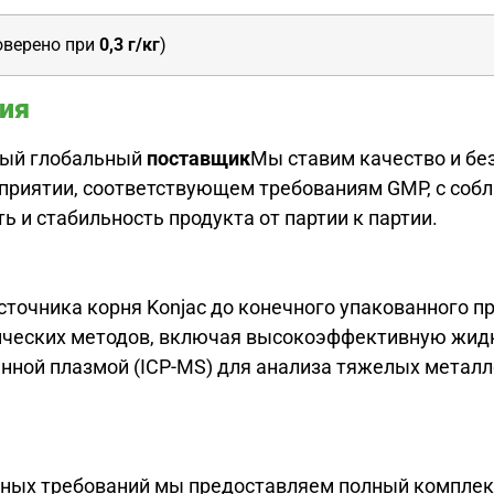
оверено при
0,3 г/кг
)
ция
ый глобальный
поставщик
Мы ставим качество и без
риятии, соответствующем требованиям GMP, с собл
ь и стабильность продукта от партии к партии.
очника корня Konjac до конечного упакованного пр
ических методов, включая высокоэффективную жид
анной плазмой (ICP-MS) для анализа тяжелых метал
вных требований мы предоставляем полный комплек