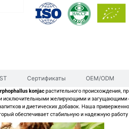
BST
Сертификаты
OEM/ODM
phophallus konjac
растительного происхождения, п
ми исключительными желирующими и загущающими с
напитков и диетических добавок. Наша приверженно
оторый обеспечивает стабильную и надежную работу