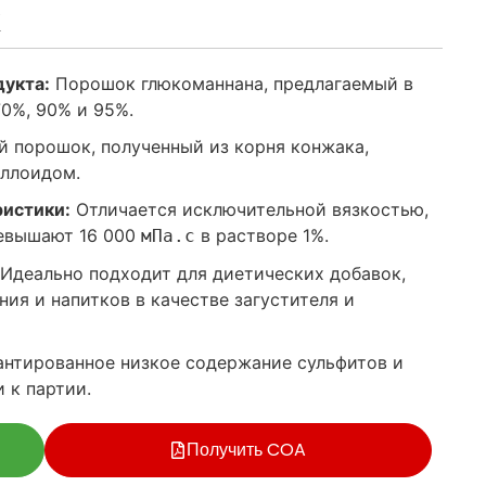
к
дукта:
Порошок глюкоманнана, предлагаемый в
0%, 90% и 95%.
 порошок, полученный из корня конжака,
оллоидом.
ристики:
Отличается исключительной вязкостью,
ревышают 16 000
в растворе 1%.
мПа.с
Идеально подходит для диетических добавок,
ия и напитков в качестве загустителя и
нтированное низкое содержание сульфитов и
 к партии.
Получить COA