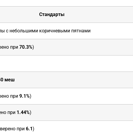
Стандарты
лы с небольшими коричневыми пятнами
рено при
70.3%
)
40 меш
рено при
9.1%
)
ено при
1.44%
)
верено при
6.1
)