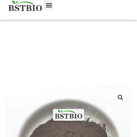
Главная
/
Продукт
/
Экстракты растений
/
Эллаговая кислота