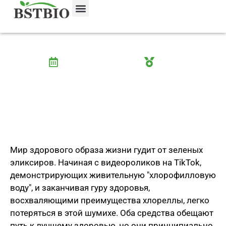
Хлорелла против хлорофилла: Какая зеленая
добавка подходит именно вам?
3 сентября 2025 года
Уэйн
Мир здорового образа жизни гудит от зеленых
эликсиров. Начиная с видеороликов на TikTok,
демонстрирующих живительную "хлорофилловую
воду", и заканчивая гуру здоровья,
восхваляющими преимущества хлореллы, легко
потеряться в этой шумихе. Оба средства обещают
путь к лучшему здоровью, но они принципиально