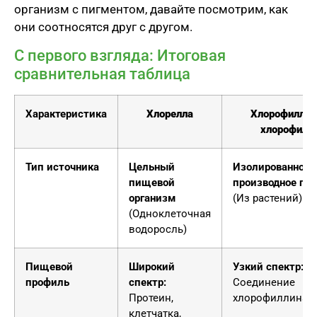
организм с пигментом, давайте посмотрим, как
они соотносятся друг с другом.
С первого взгляда: Итоговая
сравнительная таблица
Характеристика
Хлорелла
Хлорофилл (в
хлорофилли
Тип источника
Цельный
Изолированное
пищевой
производное пи
организм
(Из растений)
(Одноклеточная
водоросль)
Пищевой
Широкий
Узкий спектр:
профиль
спектр:
Соединение
Протеин,
хлорофиллина
клетчатка,