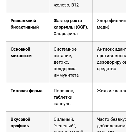
железо, B12
Уникальный
Фактор роста
Хлорофиллин (
биоактивный
хлореллы (CGF)
,
меди)
Хлорофилл
Основной
Системное
Антиоксидант,
механизм
питание,
противовоспали
детокс,
дезодорирующе
поддержка
средство
иммунитета
Типовая форма
Порошок,
Жидкие капли, 
таблетки,
капсулы
Вкусовой
Сильный,
Часто безвкусн
профиль
"зеленый",
добавлением мя