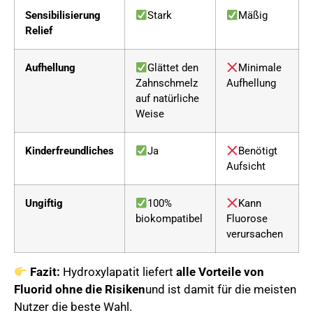
Sensibilisierung
Stark
Mäßig
Relief
Aufhellung
Glättet den
Minimale
Zahnschmelz
Aufhellung
auf natürliche
Weise
Kinderfreundliches
Ja
Benötigt
Aufsicht
Ungiftig
100%
Kann
biokompatibel
Fluorose
verursachen
Fazit:
Hydroxylapatit liefert
alle Vorteile von
Fluorid ohne die Risiken
und ist damit für die meisten
Nutzer die beste Wahl.