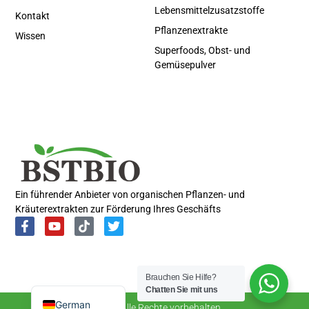
Lebensmittelzusatzstoffe
Kontakt
Pflanzenextrakte
Wissen
Superfoods, Obst- und
Gemüsepulver
Portuguese
Spanish
Russian
Korean
Ein führender Anbieter von organischen Pflanzen- und
Kräuterextrakten zur Förderung Ihres Geschäfts
Japanese
Italian
French
Brauchen Sie Hilfe?
English
Chatten Sie mit uns
German
© 2026 Alle Rechte vorbehalten.