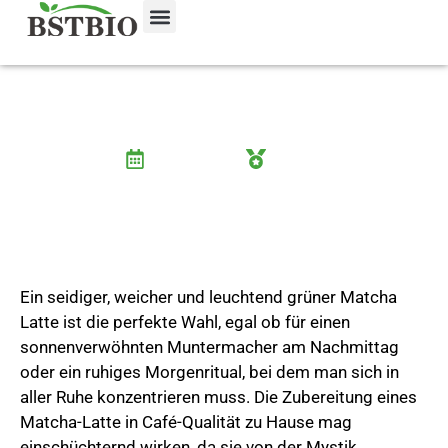
Wie man den perfekten Matcha Latte
zubereitet: Die ultimative Anleitung (heiß,
eisgekühlt, mit Hafermilch und ohne
Schneebesen)
Juli 28, 2025
Wayne
Ein seidiger, weicher und leuchtend grüner Matcha
Latte ist die perfekte Wahl, egal ob für einen
sonnenverwöhnten Muntermacher am Nachmittag
oder ein ruhiges Morgenritual, bei dem man sich in
aller Ruhe konzentrieren muss. Die Zubereitung eines
Matcha-Latte in Café-Qualität zu Hause mag
einschüchternd wirken, da sie von der Mystik