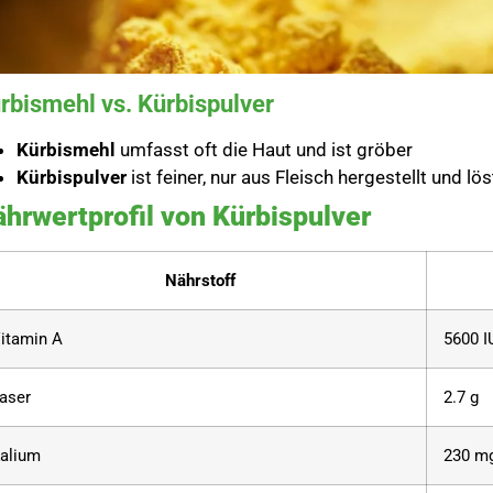
rbismehl vs. Kürbispulver
Kürbismehl
umfasst oft die Haut und ist gröber
Kürbispulver
ist feiner, nur aus Fleisch hergestellt und lös
hrwertprofil von Kürbispulver
Nährstoff
itamin A
5600 I
aser
2.7 g
alium
230 m