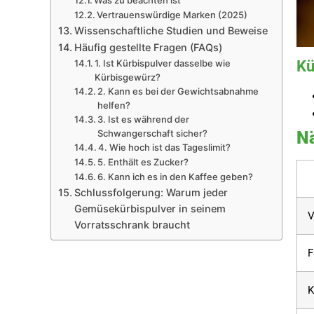
Was zu beachten ist
Vertrauenswürdige Marken (2025)
Wissenschaftliche Studien und Beweise
Häufig gestellte Fragen (FAQs)
Kü
1. Ist Kürbispulver dasselbe wie
Kürbisgewürz?
2. Kann es bei der Gewichtsabnahme
helfen?
3. Ist es während der
Nä
Schwangerschaft sicher?
4. Wie hoch ist das Tageslimit?
5. Enthält es Zucker?
6. Kann ich es in den Kaffee geben?
Schlussfolgerung: Warum jeder
Gemüsekürbispulver in seinem
V
Vorratsschrank braucht
F
K