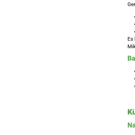
Gem
Es 
Mik
Ba
Kü
Na