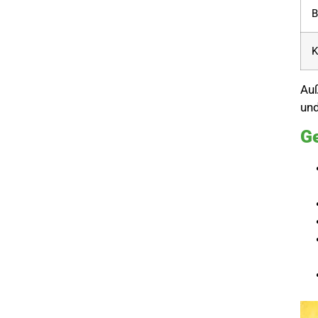
B
K
Auß
und
Ge