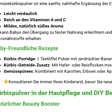
üsekürbispulver ist eine sanfte, nahrhafte Ergänzung der E
Leicht verdaulich
Reich an den Vitaminen A und C
Mildes, natürlich süßes Aroma
kann Babys den Übergang zu fester Nahrung erleichtern und g
ronährstoffe erhalten.
by-Freundliche Rezepte
Kürbis-Porridge
: 1 Teelöffel Pulver mit zerdrückter Ban
Kürbis-Getreide-Zusatz
: Mit Hafer- oder Reisflocken mi
Gemüsepürees
: Kombiniert mit Karotten, Erbsen oder Äpf
Konsultieren Sie immer Ihren Kinderarzt, bevor Sie neu
rbispulver in der Hautpflege und DIY B
türlicher Beauty Booster