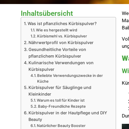
Inhaltsübersicht
We
Mah
Was ist pflanzliches Kürbispulver?
Bab
Wie es hergestellt wird
Kürbismehl vs. Kürbispulver
Vol
Nährwertprofil von Kürbispulver
ung
Gesundheitliche Vorteile von
pflanzlichem Kürbispulver
Wa
Kulinarische Verwendungen von
Kürbispulver
Wi
Beliebte Verwendungszwecke in der
Küche
Kür
Kürbispulver für Säuglinge und
Kleinkinder
Warum es toll für Kinder ist
Baby-Freundliche Rezepte
Kürbispulver in der Hautpflege und DIY
Dur
Beauty
Natürlicher Beauty Booster