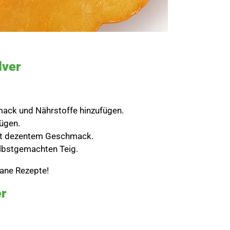
lver
hmack und Nährstoffe hinzufügen.
fügen.
 mit dezentem Geschmack.
elbstgemachten Teig.
gane Rezepte!
er