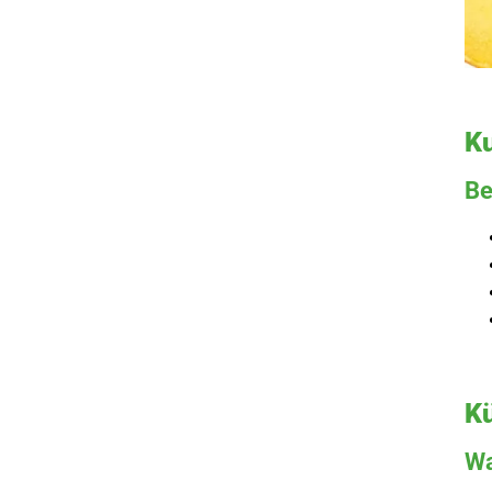
Ku
Be
Kü
Wa