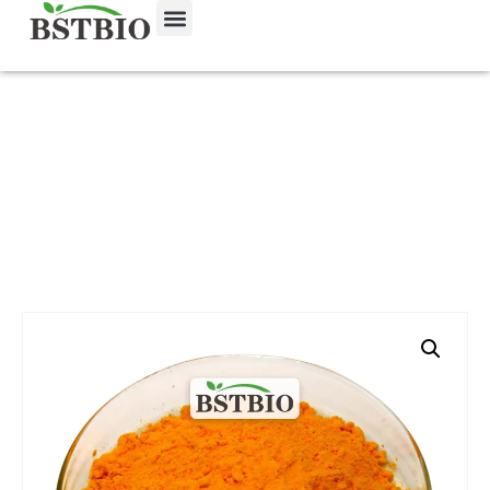
Startseite
/
Produkt
/
Pflanzenextrakte
/ Extrakt aus
Ringelblumenblüten