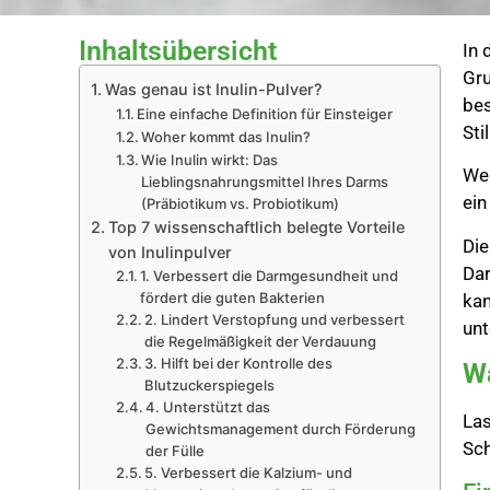
Inhaltsübersicht
In 
Gru
Was genau ist Inulin-Pulver?
bes
Eine einfache Definition für Einsteiger
Sti
Woher kommt das Inulin?
Wie Inulin wirkt: Das
Wen
Lieblingsnahrungsmittel Ihres Darms
ein
(Präbiotikum vs. Probiotikum)
Top 7 wissenschaftlich belegte Vorteile
Die
von Inulinpulver
Dar
1. Verbessert die Darmgesundheit und
fördert die guten Bakterien
kan
2. Lindert Verstopfung und verbessert
unt
die Regelmäßigkeit der Verdauung
3. Hilft bei der Kontrolle des
Wa
Blutzuckerspiegels
4. Unterstützt das
Las
Gewichtsmanagement durch Förderung
Sch
der Fülle
5. Verbessert die Kalzium- und