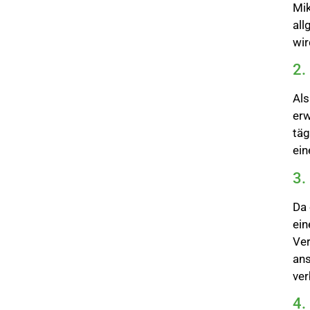
Mik
all
wir
2.
Als
erw
täg
ein
3.
Da 
ein
Ver
ans
ver
4.