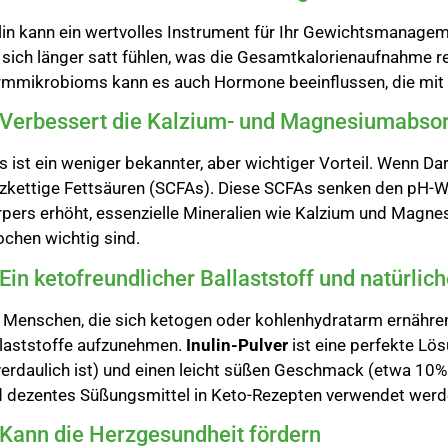
lin kann ein wertvolles Instrument für Ihr Gewichtsmanagemen
 sich länger satt fühlen, was die Gesamtkalorienaufnahme r
mmikrobioms kann es auch Hormone beeinflussen, die mit A
 Verbessert die Kalzium- und Magnesiumabsor
s ist ein weniger bekannter, aber wichtiger Vorteil. Wenn Da
zkettige Fettsäuren (SCFAs). Diese SCFAs senken den pH-W
pers erhöht, essenzielle Mineralien wie Kalzium und Magnes
chen wichtig sind.
 Ein ketofreundlicher Ballaststoff und natürlic
 Menschen, die sich ketogen oder kohlenhydratarm ernähre
laststoffe aufzunehmen.
Inulin-Pulver
ist eine perfekte Lös
erdaulich ist) und einen leicht süßen Geschmack (etwa 10% 
 dezentes Süßungsmittel in Keto-Rezepten verwendet werd
 Kann die Herzgesundheit fördern