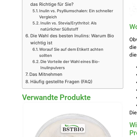
das Richtige für Sie?
Inulin vs. Psylliumschalen: Ein schneller
Vergleich
Inulin vs. Stevia/Erythritol: Als
Wo
natürlicher Süßstoff
Die Wahl des besten Inulins: Warum Bio
Obw
wichtig ist
di
Worauf Sie auf dem Etikett achten
die
sollten
Die Vorteile der Wahl eines Bio-
Inulinpulvers
Das Mitnehmen
Häufig gestellte Fragen (FAQ)
Verwandte Produkte
Die
Wi
Pr