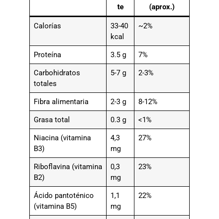
te
(aprox.)
Calorías
33-40
~2%
kcal
Proteína
3.5 g
7%
Carbohidratos
5-7 g
2-3%
totales
Fibra alimentaria
2-3 g
8-12%
Grasa total
0.3 g
<1%
Niacina (vitamina
4,3
27%
B3)
mg
Riboflavina (vitamina
0,3
23%
B2)
mg
Ácido pantoténico
1,1
22%
(vitamina B5)
mg