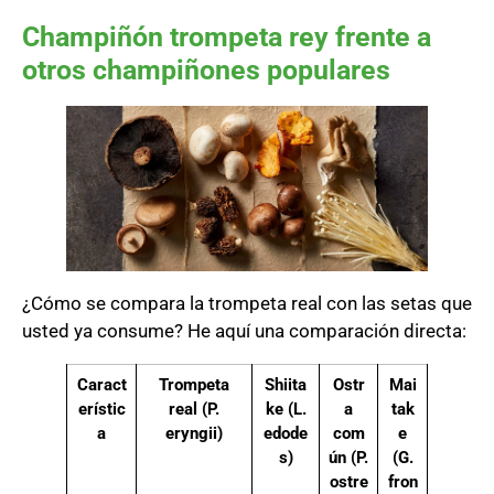
Champiñón trompeta rey frente a
otros champiñones populares
¿Cómo se compara la trompeta real con las setas que
usted ya consume? He aquí una comparación directa:
Caract
Trompeta
Shiita
Ostr
Mai
erístic
real (P.
ke (L.
a
tak
a
eryngii)
edode
com
e
s)
ún (P.
(G.
ostre
fron