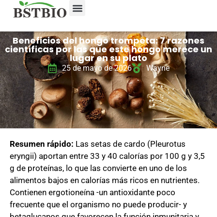
Beneficios del hongo trompeta: 7 razones
científicas por las que este hongo merece un
lugar en su plato
25 de mayo de 2026
Wayne
Resumen rápido:
Las setas de cardo (Pleurotus
eryngii) aportan entre 33 y 40 calorías por 100 g y 3,5
g de proteínas, lo que las convierte en uno de los
alimentos bajos en calorías más ricos en nutrientes.
Contienen ergotioneína -un antioxidante poco
frecuente que el organismo no puede producir- y
betaglucanos que favorecen la función inmunitaria y