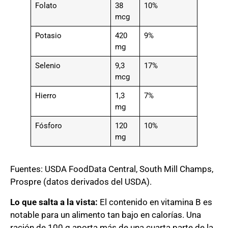
Folato
38
10%
mcg
Potasio
420
9%
mg
Selenio
9,3
17%
mcg
Hierro
1,3
7%
mg
Fósforo
120
10%
mg
Fuentes: USDA FoodData Central, South Mill Champs,
Prospre (datos derivados del USDA).
Lo que salta a la vista:
El contenido en vitamina B es
notable para un alimento tan bajo en calorías. Una
ración de 100 g aporta más de una cuarta parte de la