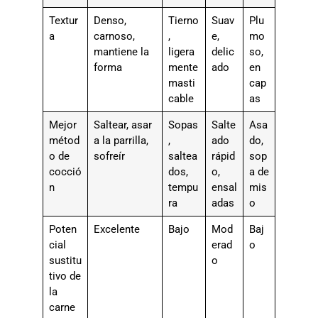
Textur
Denso,
Tierno
Suav
Plu
a
carnoso,
,
e,
mo
mantiene la
ligera
delic
so,
forma
mente
ado
en
masti
cap
cable
as
Mejor
Saltear, asar
Sopas
Salte
Asa
métod
a la parrilla,
,
ado
do,
o de
sofreír
saltea
rápid
sop
cocció
dos,
o,
a de
n
tempu
ensal
mis
ra
adas
o
Poten
Excelente
Bajo
Mod
Baj
cial
erad
o
sustitu
o
tivo de
la
carne