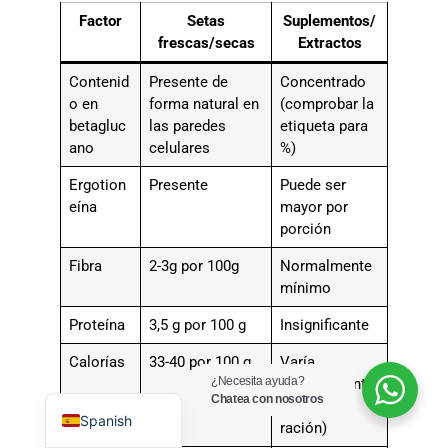
Factor
Setas
Suplementos/
frescas/secas
Extractos
Contenid
Presente de
Concentrado
o en
forma natural en
(comprobar la
betagluc
las paredes
etiqueta para
ano
celulares
%)
Portuguese
Ergotion
Presente
Puede ser
Russian
eína
mayor por
Korean
porción
Japanese
Fibra
2-3g por 100g
Normalmente
mínimo
Italian
German
Proteína
3,5 g por 100 g
Insignificante
French
Calorías
33-40 por 100 g
Varía
¿Necesita ayuda?
(normalmente
English
Chatea con nosotros
10-20 por
Spanish
ración)