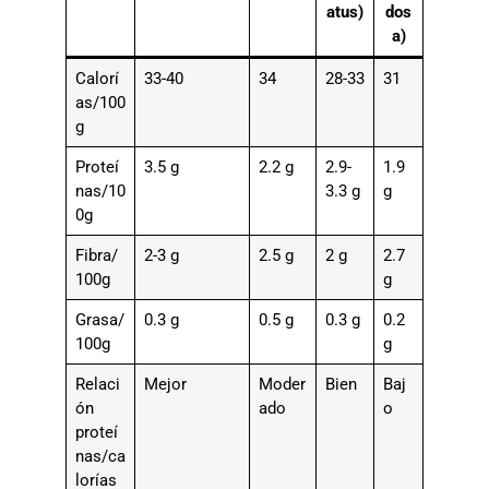
atus)
dos
a)
Calorí
33-40
34
28-33
31
as/100
g
Proteí
3.5 g
2.2 g
2.9-
1.9
nas/10
3.3 g
g
0g
Fibra/
2-3 g
2.5 g
2 g
2.7
100g
g
Grasa/
0.3 g
0.5 g
0.3 g
0.2
100g
g
Relaci
Mejor
Moder
Bien
Baj
ón
ado
o
proteí
nas/ca
lorías