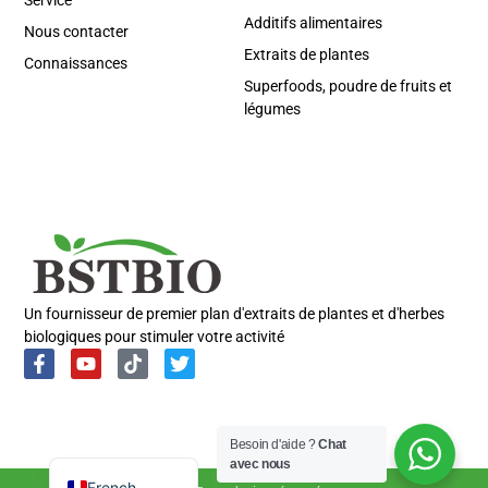
Service
Additifs alimentaires
Nous contacter
Extraits de plantes
Connaissances
Superfoods, poudre de fruits et
légumes
Portuguese
Spanish
Russian
Korean
Un fournisseur de premier plan d'extraits de plantes et d'herbes
biologiques pour stimuler votre activité
Japanese
Italian
German
Besoin d'aide ?
Chat
English
avec nous
French