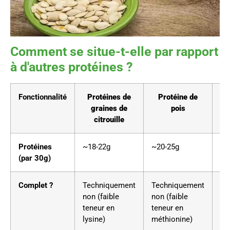
Comment se situe-t-elle par rapport
à d'autres protéines ?
Fonctionnalité
Protéines de
Protéine de
Pr
graines de
pois
citrouille
c
Protéines
~18-22g
~20-25g
~1
(par 30g)
Complet ?
Techniquement
Techniquement
Ou
non (faible
non (faible
teneur en
teneur en
lysine)
méthionine)