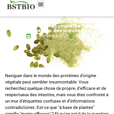
Les protéines de graines de citrouille sont-
elles des protéines complètes ? Un guide
basé sur des preuves
26 septembre 2025
Wayne
Naviguer dans le monde des protéines d'origine
végétale peut sembler insurmontable. Vous
recherchez quelque chose de propre, d'efficace et de
respectueux des intestins, mais vous êtes confronté à
un mur d'étiquettes confuses et d'informations
contradictoires. Est-ce que "à base de plantes"
signifie "moins efficace" ? Et qu'en est-il de la question