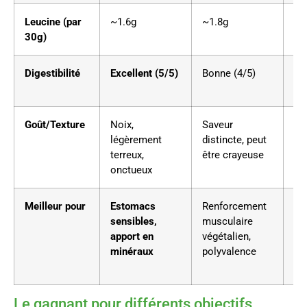
Leucine (par
~1.6g
~1.8g
~1
30g)
Digestibilité
Excellent (5/5)
Bonne (4/5)
Bo
(4
Goût/Texture
Noix,
Saveur
Tr
légèrement
distincte, peut
ter
terreux,
être crayeuse
gr
onctueux
Meilleur pour
Estomacs
Renforcement
Fi
sensibles,
musculaire
om
apport en
végétalien,
minéraux
polyvalence
Le gagnant pour différents objectifs