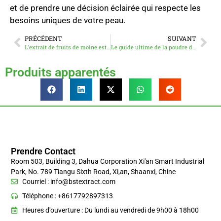
et de prendre une décision éclairée qui respecte les
besoins uniques de votre peau.
PRÉCÉDENT
SUIVANT
L'extrait de fruits de moine est-il sans danger ? Guide complet sur cet édulcorant naturel
Le guide ultime de la poudre de NAD+ : comment la mélanger, la prendre et en tirer profit
Produits apparentés
Prendre Contact
Room 503, Building 3, Dahua Corporation Xi'an Smart Industrial
Park, No. 789 Tiangu Sixth Road, Xi,an, Shaanxi, Chine
Courriel :
info@bstextract.com
Téléphone : +8617792897313
Heures d'ouverture : Du lundi au vendredi de 9h00 à 18h00