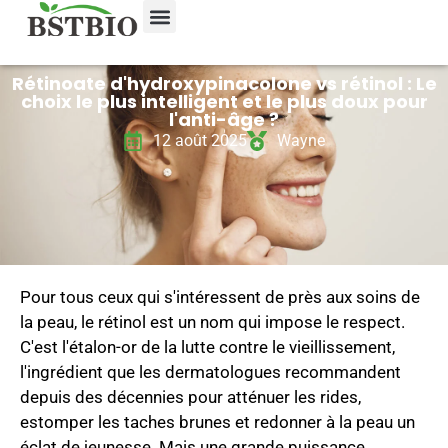
À propos de nous
Nous contacter
Rétinoate d'hydroxypinacolone vs rétinol : Le
choix le plus intelligent et le plus doux pour
l'anti-âge ?
12 août 2025
Wayne
Pour tous ceux qui s'intéressent de près aux soins de
la peau, le rétinol est un nom qui impose le respect.
C'est l'étalon-or de la lutte contre le vieillissement,
l'ingrédient que les dermatologues recommandent
depuis des décennies pour atténuer les rides,
estomper les taches brunes et redonner à la peau un
éclat de jeunesse. Mais une grande puissance