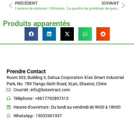
PRÉCÉDENT
SUIVANT
L'écorce de mimosa : Utilisations, bienfaits pour la peau et propriétés naturelles
La poudre de protéines de pois expliquée : Les avantages, la fabrication et les raisons de la popularité de la poudre de protéines de pois
Produits apparentés
Prendre Contact
Room 503, Building 3, Dahua Corporation Xi'an Smart Industrial
Park, No. 789 Tiangu Sixth Road, Xi,an, Shaanxi, Chine
Courriel :
info@bstextract.com
Téléphone : +8617792897313
Heures d'ouverture : Du lundi au vendredi de 9h00 à 18h00
WhatsApp : 13032901937