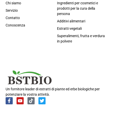
Chi siamo
Ingredienti per cosmetici e
prodotti per la cura della
Servizio
persona
Contatto
Additivi alimentari
Conoscenza
Estratti vegetali
Superalimenti, frutta e verdura
in polvere
Portuguese
Spanish
Russian
Korean
Un fornitore leader di estratti di piante ed erbe biologiche per
potenziare la vostra attività.
Japanese
German
French