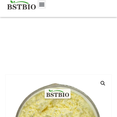
首页
/
Prodotto
/
Integratori alimentari
/ Polvere di
polline di pino spezzato a parete cellulare