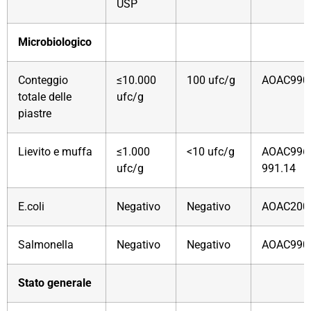
USP
Microbiologico
Conteggio
≤10.000
100 ufc/g
AOAC990.
totale delle
ufc/g
piastre
Lievito e muffa
≤1.000
<10 ufc/g
AOAC996.
ufc/g
991.14
E.coli
Negativo
Negativo
AOAC200
Salmonella
Negativo
Negativo
AOAC990
Stato generale