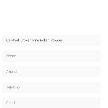
Contattateci Per I Campioni
Spedizione rapida, assistenza tecnica e OEM disponibili -
Informatevi subito!