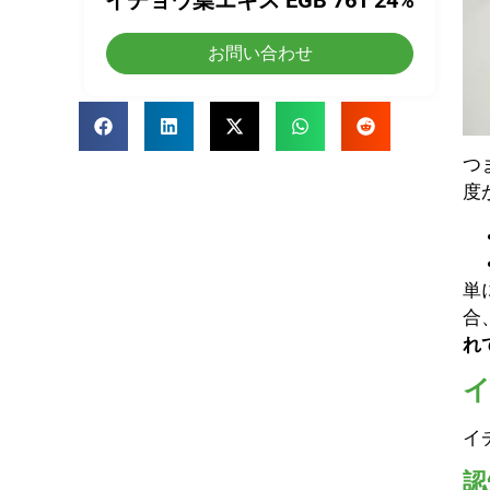
イチョウ葉エキス EGB 761 24%
お問い合わせ
つ
度
単
合
れ
イ
認