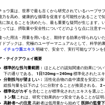
チョウ葉は、世界で最も古くから研究されているハーブサ
憶力を高め、健康的な循環を促進する可能性があることで
法に加えることを決めたら、最も重要な疑問が生じます。
とっては、摂取量や安全性についてどのような点に注意す
違った用法・用量を用いると、期待する効果が得られない
イドブックは、究極のユーザーマニュアルとして、科学的
。
イチョウ葉エキス
明確で、安全で、実行可能なプランを
ア・テイクアウェイ概要
標準的な投与量範囲：
ほとんどの認知関連の効果につい
下の通りである。
1日120mg～240mg
標準化されたエ
分割投与が望ましい：
活性化合物の血中濃度を安定に保
総投与量を以下のように分割することが推奨される。
2
標準化がカギ
を含むことが標準化されたエキスを選ぶこ
トン類
.これは、研究で効果的かつ安全であることが証
高齢者への注意
高齢者は低用量から始めて
医師の監督