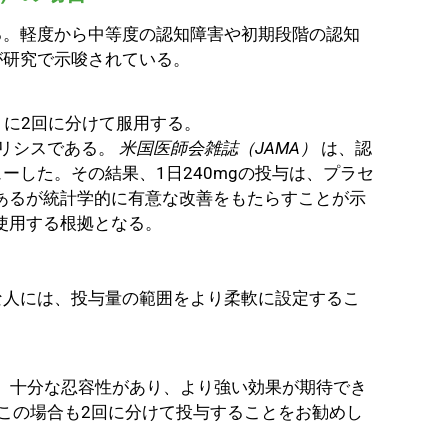
る。軽度から中等度の認知障害や初期段階の認知
が研究で示唆されている。
ように2回に分けて服用する。
リシスである。
米国医師会雑誌（JAMA）
は、認
ューした。その結果、1日240mgの投与は、プラセ
あるが統計学的に有意な改善をもたらすことが示
使用する根拠となる。
な人には、投与量の範囲をより柔軟に設定するこ
る。十分な忍容性があり、より強い効果が期待でき
。この場合も2回に分けて投与することをお勧めし