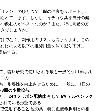
プリメントのひとつで、脳の健康をサポートし、
知られています。しかし、イチョウ葉を自分の健
いつ飲むのがベストなのか？また、特に高齢の方
べきでしょうか。
だけでなく、副作用のリスクも高まります。この
裏付けのある以下の推奨用量を深く掘り下げま
提供する。
て、臨床研究で使用される最も一般的な用量は以
キスの
ち、耐容性を向上させるために、一般に、1日の
～3回の少量投与
.
と。
24%フラボン配糖体
そして
6% テルペンラク
明されている形態である。
下で使用すること
他の薬、特に血液希釈剤との相