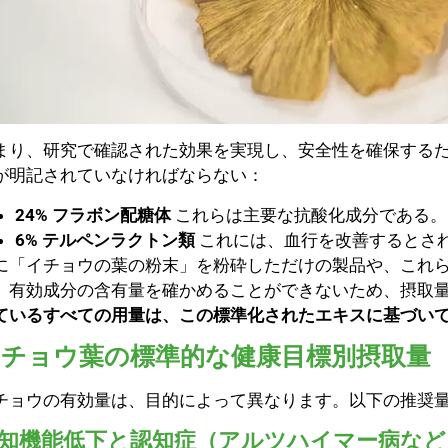
まり、研究で確認された効果を実現し、安全性を確保する
が明記されていなければならない：
24% フラボン配糖体
これらは主要な抗酸化成分である。
6% テルペンラクトン類
これには、血行を改善するとさ
に「イチョウの葉の粉末」を粉砕しただけの製品や、これ
、有効成分の含有量を確かめることができないため、摂取
ているすべての用量は、この標準化されたエキスに基づい
イチョウ葉の標準的な健康目標別摂取量
チョウの有効量は、目的によって異なります。以下の推奨
知機能低下と認知症（アルツハイマー病など