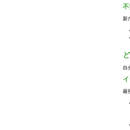
不
新
自
イ
厳