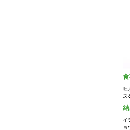
食
吐
ス
結
イ
ョ