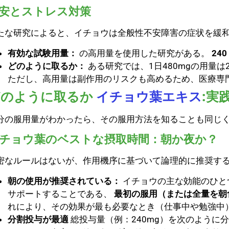
安とストレス対策
たな研究によると、イチョウは全般性不安障害の症状を緩
有効な試験用量：
の高用量を使用した研究がある。
240
どのように取るか：
ある研究では、1日480mgの用量は
ただし、高用量は副作用のリスクも高めるため、医療専
どのように取るか
イチョウ葉エキス
:実
分の服用量がわかったら、その服用方法を知ることも同じ
チョウ葉のベストな摂取時間：朝か夜か？
密なルールはないが、作用機序に基づいて論理的に推奨す
朝の使用が推奨されている：
イチョウの主な効能のひと
サポートすることである、
最初の服用（または全量を朝
れにより、その効果が最も必要なとき（仕事中や勉強中
分割投与が最適
総投与量（例：240mg）を次のように