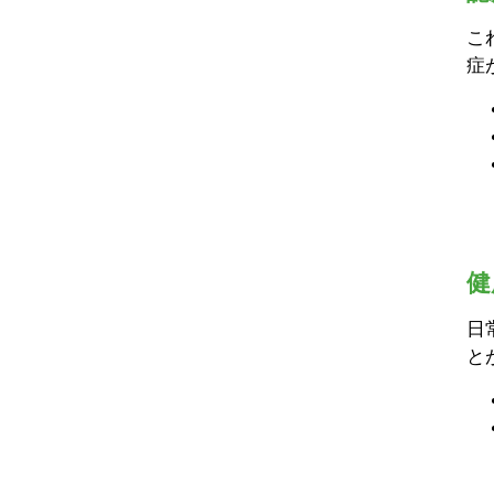
こ
症
健
日
と