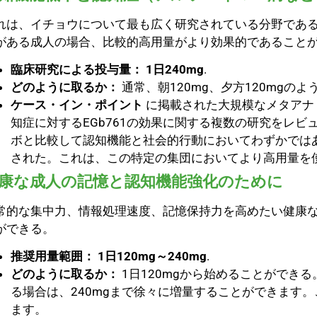
れは、イチョウについて最も広く研究されている分野であ
がある成人の場合、比較的高用量がより効果的であること
臨床研究による投与量：
1日240mg
.
どのように取るか：
通常、朝120mg、夕方120mgの
ケース・イン・ポイント
に掲載された大規模なメタアナ
知症に対するEGb761の効果に関する複数の研究をレビ
ボと比較して認知機能と社会的行動においてわずかでは
された。これは、この特定の集団においてより高用量を
康な成人の記憶と認知機能強化のために
常的な集中力、情報処理速度、記憶保持力を高めたい健康
ができる。
推奨用量範囲：
1日120mg～240mg
.
どのように取るか：
1日120mgから始めることができ
る場合は、240mgまで徐々に増量することができます
ます。