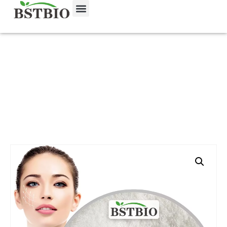
ホーム
/
製品
/
化粧品・パーソナルケア成分
/ コウジ酸ジ
パルミテート粉末