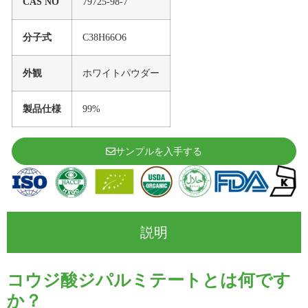
CAS NO
79725-98-7
分子式
C38H66O6
外観
ホワイトパウダー
製品仕様
99%
サンプルを入手する
説明
コウジ酸ジパルミテートとは何です
か？