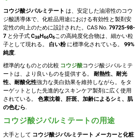
コウジ酸ジパルミテート
は、安定した油溶性のコウ
ジ酸誘導体で、化粧品用途における有効性と製剤安
定性の向上のために設計された。CAS No.
79725-98-
7
と分子式
C
H
O
この高純度化合物は、細かい粒
38
66
6
子として現れる。
白い粉
に標準化されている。
99%
純度
.
標準的なものとの比較
コウジ酸
コウジ酸ジパルミテ
ートは、より良いものを提供する。
耐熱性、耐光
性、耐酸化性
強力な美白効果を維持しながら。をタ
ーゲットとした先進的なスキンケア製剤に広く使用
されている。
色素沈着、肝斑、加齢によるシミ、肌
の色むら
.
コウジ酸ジパルミテートの用途
大手として
コウジ酸ジパルミテート メーカーと化粧