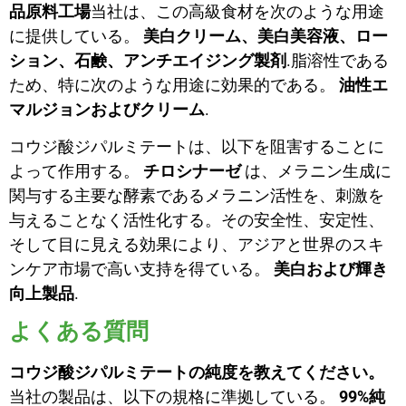
品原料工場
当社は、この高級食材を次のような用途
に提供している。
美白クリーム、美白美容液、ロー
ション、石鹸、アンチエイジング製剤
.脂溶性である
ため、特に次のような用途に効果的である。
油性エ
マルジョンおよびクリーム
.
コウジ酸ジパルミテートは、以下を阻害することに
よって作用する。
チロシナーゼ
は、メラニン生成に
関与する主要な酵素であるメラニン活性を、刺激を
与えることなく活性化する。その安全性、安定性、
そして目に見える効果により、アジアと世界のスキ
ンケア市場で高い支持を得ている。
美白および輝き
向上製品
.
よくある質問
コウジ酸ジパルミテートの純度を教えてください。
当社の製品は、以下の規格に準拠している。
99%純