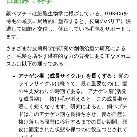
仕組み：科学
銅ペプチドは細胞生物学に根ざしている。GHK-Cuを
薄毛の頭皮に局所的に塗布すると、皮膚のバリアに浸
透して細胞と交信し、休止している毛包をサポートし
ます。
さまざまな皮膚科学的研究や創傷治癒の研究による
と、毛髪を増やす潜在的な力の背後にある主なメカニ
ズムは以下の通りである：
アナゲン期（成長サイクル）を長くする：
髪の
ライフサイクルは様々で、最も重要なのは、髪
の生え変わりの時期である。
アナゲン期
(活発
な成長期）。抜け毛が増えると、この成長期が
著しく短くなります。研究によると、銅ペプチ
ドはこのアナゲン期を長持ちさせ、髪が自然に
抜け落ちる段階に移行するまでの長い期間、頭
皮に固定された状態を保つのに役立つとされて
います。