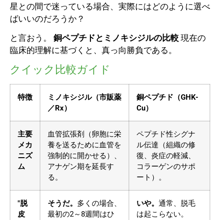
星との間で迷っている場合、実際にはどのように選べ
ばいいのだろうか？
と言おう。
銅ペプチドとミノキシジルの比較
現在の
臨床的理解に基づくと、真っ向勝負である。
クイック比較ガイド
特徴
ミノキシジル（市販薬
銅ペプチド（GHK-
／Rx）
Cu）
主要
血管拡張剤（卵胞に栄
ペプチド性シグナ
メカ
養を送るために血管を
ル伝達（組織の修
ニズ
強制的に開かせる）、
復、炎症の軽減、
ム
アナゲン期を延長す
コラーゲンのサポ
る。
ート）。
"脱
そうだ。
多くの場合、
いや。
通常、脱毛
皮
最初の2～8週間はひ
は起こらない。