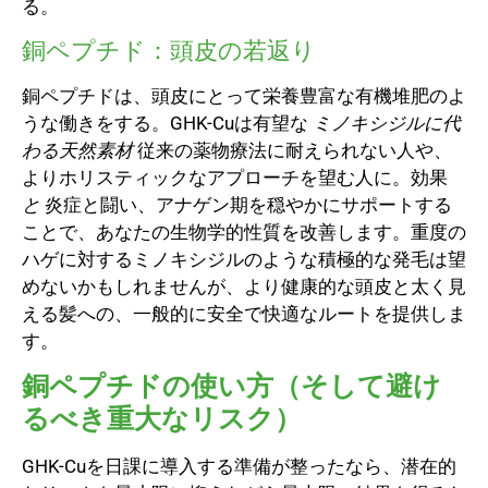
る。
銅ペプチド：頭皮の若返り
銅ペプチドは、頭皮にとって栄養豊富な有機堆肥のよ
うな働きをする。GHK-Cuは有望な
ミノキシジルに代
わる天然素材
従来の薬物療法に耐えられない人や、
よりホリスティックなアプローチを望む人に。効果
と
炎症と闘い、アナゲン期を穏やかにサポートする
ことで、あなたの生物学的性質を改善します。重度の
ハゲに対するミノキシジルのような積極的な発毛は望
めないかもしれませんが、より健康的な頭皮と太く見
える髪への、一般的に安全で快適なルートを提供しま
す。
銅ペプチドの使い方（そして避け
るべき重大なリスク）
GHK-Cuを日課に導入する準備が整ったなら、潜在的