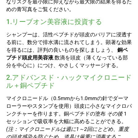
なリスクを最小限に抑えながら最大限の結果を得るた
めの青写真をご覧ください。
1.リーブオン美容液に投資する
シャンプーは、活性ペプチドが頭皮のバリアに浸透す
る前に、数分で排水溝に流されてしまう。顕著な効果
を得るには、評判の良いものを探しましょう、
銅ペ
プチド頭皮用美容液
.数滴を頭皮（薄くなっている部
分を中心に）につけ、やさしくマッサージする。
2.アドバンスド・ハックマイクロニード
ル＋銅ペプチド
マイクロニードル（0.5mmから1.0mmの針でダーマ
ローラーやスタンプを使用）頭皮に小さなマイクロパ
ンクチャーを作ります。銅ペプチドの塗布
その後
1
セッションで吸収率を大幅に高めることができる。
(注：マイクロニードルは週に1～2回にとどめ、重度
の頭皮感染を防ぐため、道具は厳重に消毒するこ