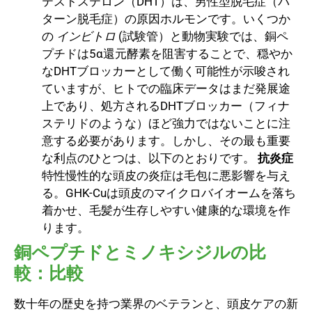
テストステロン（DHT）は、男性型脱毛症（パ
ターン脱毛症）の原因ホルモンです。いくつか
の
インビトロ
(試験管）と動物実験では、銅ペ
プチドは5α還元酵素を阻害することで、穏やか
なDHTブロッカーとして働く可能性が示唆され
ていますが、ヒトでの臨床データはまだ発展途
上であり、処方されるDHTブロッカー（フィナ
ステリドのような）ほど強力ではないことに注
意する必要があります。しかし、その最も重要
な利点のひとつは、以下のとおりです。
抗炎症
特性慢性的な頭皮の炎症は毛包に悪影響を与え
る。GHK-Cuは頭皮のマイクロバイオームを落ち
着かせ、毛髪が生存しやすい健康的な環境を作
ります。
銅ペプチドとミノキシジルの比
較：比較
数十年の歴史を持つ業界のベテランと、頭皮ケアの新