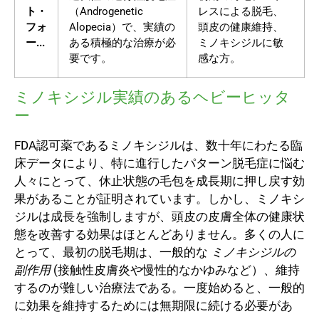
ト・
（Androgenetic
レスによる脱毛、
フォ
Alopecia）で、実績の
頭皮の健康維持、
ー...
ある積極的な治療が必
ミノキシジルに敏
要です。
感な方。
ミノキシジル実績のあるヘビーヒッタ
ー
FDA認可薬であるミノキシジルは、数十年にわたる臨
床データにより、特に進行したパターン脱毛症に悩む
人々にとって、休止状態の毛包を成長期に押し戻す効
果があることが証明されています。しかし、ミノキシ
ジルは成長を強制しますが、頭皮の皮膚全体の健康状
態を改善する効果はほとんどありません。多くの人に
とって、最初の脱毛期は、一般的な
ミノキシジルの
副作用
(接触性皮膚炎や慢性的なかゆみなど）、維持
するのが難しい治療法である。一度始めると、一般的
に効果を維持するためには無期限に続ける必要があ