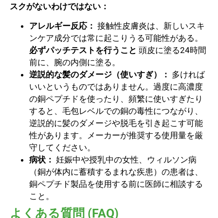
スクがないわけではない：
アレルギー反応：
接触性皮膚炎は、新しいスキ
ンケア成分では常に起こりうる可能性がある。
必ずパッチテストを行うこと
頭皮に塗る24時間
前に、腕の内側に塗る。
逆説的な髪のダメージ（使いすぎ）：
多ければ
いいというものではありません。過度に高濃度
の銅ペプチドを使ったり、頻繁に使いすぎたり
すると、毛包レベルでの銅の毒性につながり、
逆説的に髪のダメージや脱毛を引き起こす可能
性があります。メーカーが推奨する使用量を厳
守してください。
病状：
妊娠中や授乳中の女性、ウィルソン病
（銅が体内に蓄積するまれな疾患）の患者は、
銅ペプチド製品を使用する前に医師に相談する
こと。
よくある質問 (FAQ)