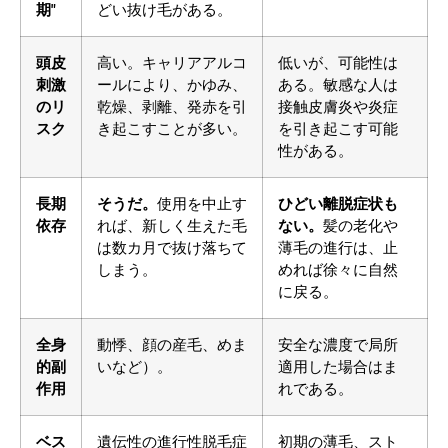
期"
どい抜け毛がある。
頭皮
高い。キャリアアルコ
低いが、可能性は
刺激
ールにより、かゆみ、
ある。敏感な人は
のリ
乾燥、剥離、発赤を引
接触皮膚炎や炎症
スク
き起こすことが多い。
を引き起こす可能
性がある。
長期
そうだ。
使用を中止す
ひどい離脱症状も
依存
れば、新しく生えた毛
ない。
髪の老化や
は数カ月で抜け落ちて
薄毛の進行は、止
しまう。
めれば徐々に自然
に戻る。
全身
動悸、顔の産毛、めま
安全な濃度で局所
的副
いなど）。
適用した場合はま
作用
れである。
ベス
遺伝性の進行性脱毛症
初期の薄毛、スト