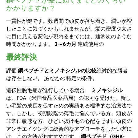
銅ペプチドが髪に効くまでどのくらい
かかりますか？
一貫性が鍵です。数週間で頭皮が落ち着き、潤いが増
したことに気づくかもしれませんが、髪の密度や太さ
に目に見える変化が現れるまでには、通常次のような
時間がかかります。
3～6カ月
連続使用の
最終評決
評価
銅ペプチドとミノキシジルの比較
絶対的な勝者
は存在しない。
あなたの
特定の条件。
遺伝性脱毛症が進行している場合、
ミノキシジル
は、FDA（米国食品医薬品局）の認可を受けた、新し
い毛髪の成長を促すための実績ある標準的な治療法で
す。しかし、初期段階の薄毛に悩んでいる方、頭皮が
非常に敏感な方、ひどい抜け毛の心配をせずに頭皮の
アンチエイジングに総合的なアプローチをしたい方に
は、この方法がおすすめです、
銅ペプチド（GHK-