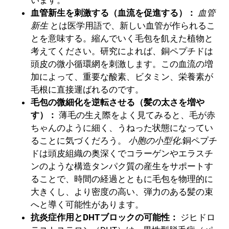
血管新生を刺激する（血流を促進する）：
血管
新生
とは医学用語で、新しい血管が作られるこ
とを意味する。縮んでいく毛包を飢えた植物と
考えてください。研究によれば、銅ペプチドは
頭皮の微小循環網を刺激します。この血流の増
加によって、重要な酸素、ビタミン、栄養素が
毛根に直接運ばれるのです。
毛包の微細化を逆転させる（髪の太さを増や
す）：
薄毛の生え際をよく見てみると、毛が赤
ちゃんのように細く、うねった状態になってい
ることに気づくだろう。
小胞の小型化
.銅ペプチ
ドは頭皮組織の奥深くでコラーゲンやエラスチ
ンのような構造タンパク質の産生をサポートす
ることで、時間の経過とともに毛包を物理的に
大きくし、より密度の高い、弾力のある髪の束
へと導く可能性があります。
抗炎症作用とDHTブロックの可能性：
ジヒドロ