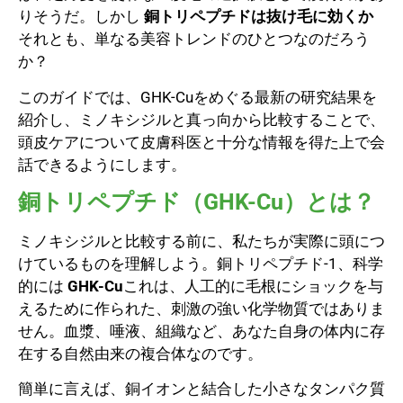
りそうだ。しかし
銅トリペプチドは抜け毛に効くか
それとも、単なる美容トレンドのひとつなのだろう
か？
このガイドでは、GHK-Cuをめぐる最新の研究結果を
紹介し、ミノキシジルと真っ向から比較することで、
頭皮ケアについて皮膚科医と十分な情報を得た上で会
話できるようにします。
銅トリペプチド（GHK-Cu）とは？
ミノキシジルと比較する前に、私たちが実際に頭につ
けているものを理解しよう。銅トリペプチド-1、科学
的には
GHK-Cu
これは、人工的に毛根にショックを与
えるために作られた、刺激の強い化学物質ではありま
せん。血漿、唾液、組織など、あなた自身の体内に存
在する自然由来の複合体なのです。
簡単に言えば、銅イオンと結合した小さなタンパク質