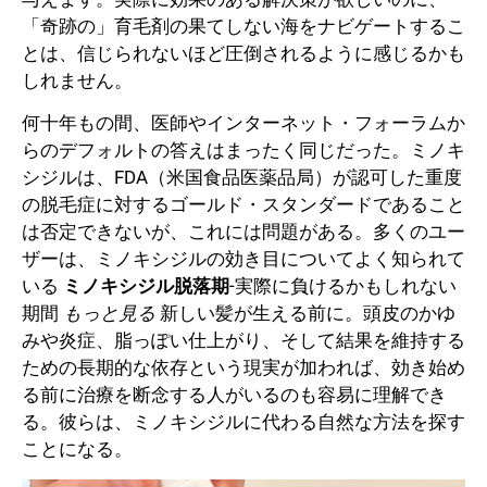
「奇跡の」育毛剤の果てしない海をナビゲートするこ
とは、信じられないほど圧倒されるように感じるかも
しれません。
何十年もの間、医師やインターネット・フォーラムか
らのデフォルトの答えはまったく同じだった。ミノキ
シジルは、FDA（米国食品医薬品局）が認可した重度
の脱毛症に対するゴールド・スタンダードであること
は否定できないが、これには問題がある。多くのユー
ザーは、ミノキシジルの効き目についてよく知られて
いる
ミノキシジル脱落期
-実際に負けるかもしれない
期間
もっと見る
新しい髪が生える前に。頭皮のかゆ
みや炎症、脂っぽい仕上がり、そして結果を維持する
ための長期的な依存という現実が加われば、効き始め
る前に治療を断念する人がいるのも容易に理解でき
る。彼らは、ミノキシジルに代わる自然な方法を探す
ことになる。