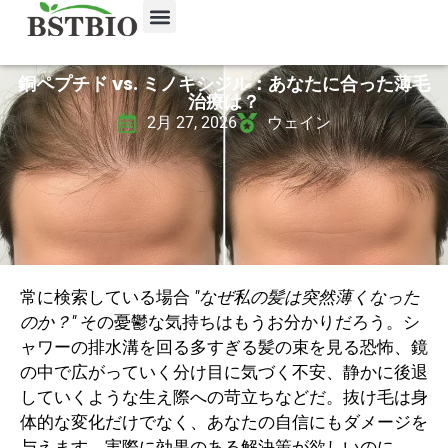
銅ペプチド vs. ミノキシジル：あなたに合った薄毛
治療は？
2月 27, 2026
ウェイン
常に検索している場合
"なぜ私の髪は突然薄くなった
のか？"
その憂鬱な気持ちはもうお分かりだろう。シ
ャワーの排水溝を回る多すぎる髪の束を見る恐怖、鏡
の中で広がっていく分け目に気づく不安、静かに後退
していくような生え際への苛立ちなどだ。抜け毛は身
体的な変化だけでなく、あなたの自信にもダメージを
与えます。実際に効果のある解決策が欲しいのに、