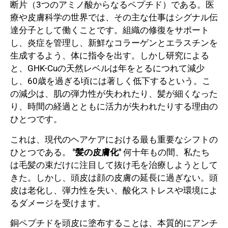
断片（3つのアミノ酸からなるペプチド）である。医
療や皮膚科学の世界では、その主な仕事はシグナル伝
達分子として働くことです。組織の修復をサポート
し、炎症を管理し、新鮮なコラーゲンとエラスチンを
生成するよう、体に指令を出す。しかし研究による
と、GHK-Cuの天然レベルは年をとるにつれて減少
し、60歳を過ぎる頃には著しく低下するという。こ
の減少は、肌の弾力性が失われたり、髪が細くなった
り、時間の経過とともに活力が失われたりする理由の
ひとつです。
これは、現代のヘアケアにおける最も重要なシフトの
ひとつである。
"髪の皮膚化"
何十年もの間、私たち
は毛髪の束だけに注目して抜け毛を治療しようとして
きた。しかし、頭皮は顔の皮膚の延長に過ぎない。頭
皮は老化し、弾力性を失い、酸化ストレスや環境によ
るダメージを受けます。
銅ペプチドを頭皮に塗布することは、本質的にアンチ