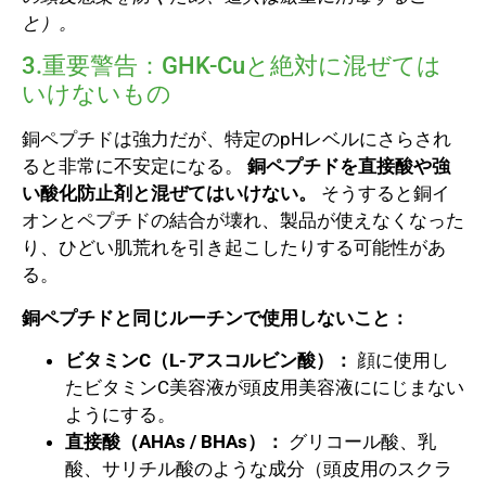
と）。
3.重要警告：GHK-Cuと絶対に混ぜては
いけないもの
銅ペプチドは強力だが、特定のpHレベルにさらされ
ると非常に不安定になる。
銅ペプチドを直接酸や強
い酸化防止剤と混ぜてはいけない。
そうすると銅イ
オンとペプチドの結合が壊れ、製品が使えなくなった
り、ひどい肌荒れを引き起こしたりする可能性があ
る。
銅ペプチドと同じルーチンで使用しないこと：
ビタミンC（L-アスコルビン酸）：
顔に使用し
たビタミンC美容液が頭皮用美容液ににじまない
ようにする。
直接酸（AHAs / BHAs）：
グリコール酸、乳
酸、サリチル酸のような成分（頭皮用のスクラ