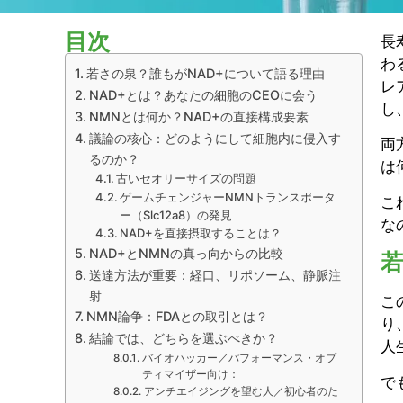
目次
長
わ
若さの泉？誰もがNAD+について語る理由
レ
NAD+とは？あなたの細胞のCEOに会う
し
NMNとは何か？NAD+の直接構成要素
議論の核心：どのようにして細胞内に侵入す
両
るのか？
は
古いセオリーサイズの問題
ゲームチェンジャーNMNトランスポータ
こ
ー（Slc12a8）の発見
な
NAD+を直接摂取することは？
NAD+とNMNの真っ向からの比較
送達方法が重要：経口、リポソーム、静脈注
射
こ
NMN論争：FDAとの取引とは？
り
結論では、どちらを選ぶべきか？
人
バイオハッカー／パフォーマンス・オプ
ティマイザー向け：
で
アンチエイジングを望む人／初心者のた