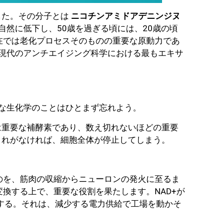
した。その分子とは
ニコチンアミドアデニンジヌ
に自然に低下し、50歳を過ぎる頃には、20歳の頃
現在では老化プロセスそのものの重要な原動力であ
、現代のアンチエイジング科学における最もエキサ
雑な生化学のことはひとまず忘れよう。
は重要な補酵素であり、数え切れないほどの重要
これがなければ、細胞全体が停止してしまう。
ものを、筋肉の収縮からニューロンの発火に至るま
変換する上で、重要な役割を果たします。NAD+が
する。それは、減少する電力供給で工場を動かそ