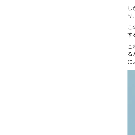
し
り
こ
す
こ
る
に