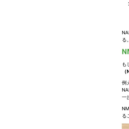
N
る
N
も
（
例
N
一
N
る