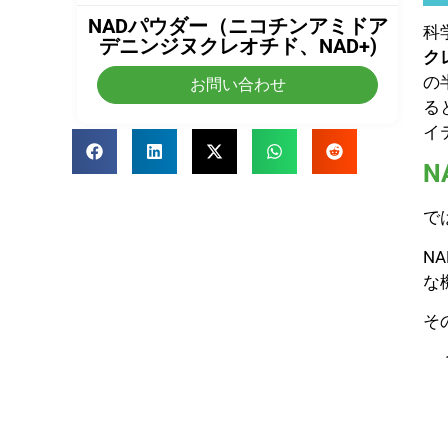
NADパウダー（ニコチンアミドア
科
デニンジヌクレオチド、NAD+)
ク
の
お問い合わせ
る
イ
N
で
N
な
そ