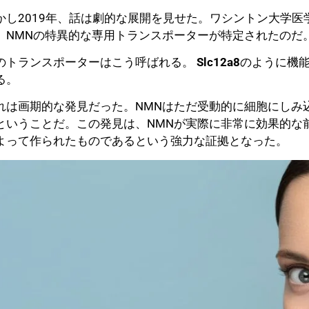
かし2019年、話は劇的な展開を見せた。ワシントン大学
、NMNの特異的な専用トランスポーターが特定されたのだ
のトランスポーターはこう呼ばれる。
Slc12a8
のように機
る。
れは画期的な発見だった。NMNはただ受動的に細胞にしみ
ということだ。この発見は、NMNが実際に非常に効果的な
よって作られたものであるという強力な証拠となった。