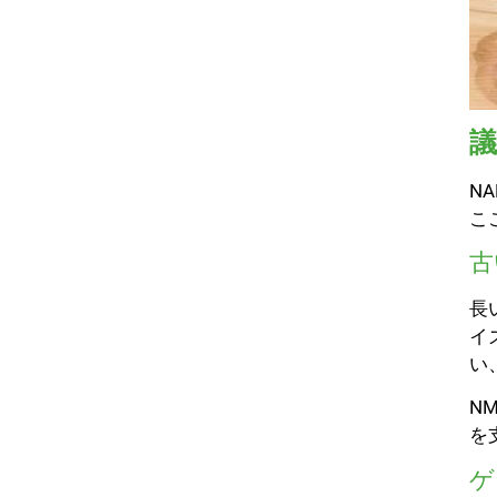
N
こ
古
長
イ
い
N
を
ゲ