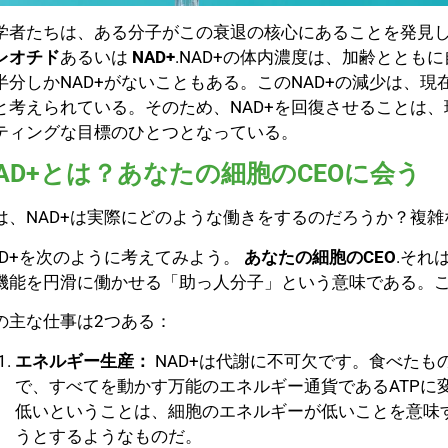
学者たちは、ある分子がこの衰退の核心にあることを発見
レオチド
あるいは
NAD+
.NAD+の体内濃度は、加齢ととも
半分しかNAD+がないこともある。このNAD+の減少は、
と考えられている。そのため、NAD+を回復させることは
ティングな目標のひとつとなっている。
AD+とは？あなたの細胞のCEOに会う
は、NAD+は実際にどのような働きをするのだろうか？複
AD+を次のように考えてみよう。
あなたの細胞のCEO
.それ
機能を円滑に働かせる「助っ人分子」という意味である。
の主な仕事は2つある：
エネルギー生産：
NAD+は代謝に不可欠です。食べた
で、すべてを動かす万能のエネルギー通貨であるATPに
低いということは、細胞のエネルギーが低いことを意味
うとするようなものだ。