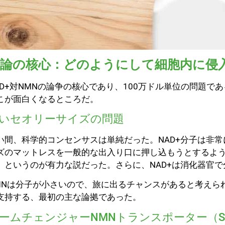
議論の核心：どのようにして細胞内に侵
AD+対NMNの論争の核心であり、100万ドル単位の問題
こが面白くなるところだ。
いセオリーサイズの問題
い間、科学的コンセンサスは単純だった。NAD+分子は非常
ズのマットレスを一般的な出入り口に押し込もうとするよ
、というのが有力な説だった。さらに、NAD+は消化器官
MNは分子が小さいので、旅に出るチャンスがあると考えられ
支持する、最初の主な論拠であった。
ームチェンジャーNMNトランスポーター（Slc