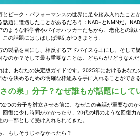
寿とピーク・パフォーマンスの世界に足を踏み入れたことが
る話題に遭遇したことがあるだろう：NAD+とNMNだ。NA
アのような科学者やバイオハッカーたちから、老化との戦
、この話題にはしばしば混乱がつきまとう。
方の製品を目にし、相反するアドバイスを耳にし、そして
何なのか？そして最も重要なことは、どちらが
I
どうなんだ
れは、あなたの決定版ガイドです。2025年におけるあな
のかを決めるための明確な枠組みを手に入れることができ
若さの泉」分子？なぜ誰もが話題にして
の2つの分子を対立させる前に、なぜこの会話が重要なのか
、回復に少し時間がかかったり、20代の頃のような回復力
生の一部として受け入れられてきた。
も、もしそうじゃなかったら？