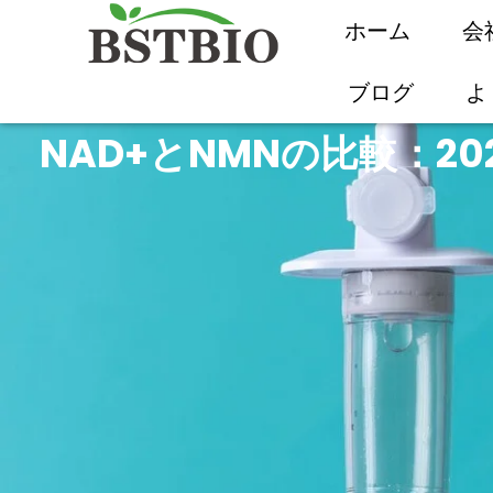
ホーム
会
ブログ
よ
NAD+とNMNの比較：