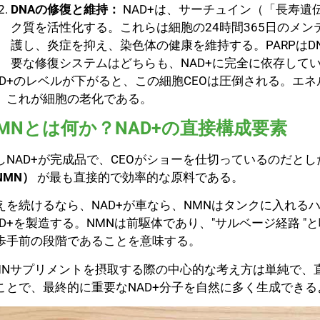
DNAの修復と維持：
NAD+は、サーチュイン（「長寿遺
ク質を活性化する。これらは細胞の24時間365日のメン
護し、炎症を抑え、染色体の健康を維持する。PARPは
要な修復システムはどちらも、NAD+に完全に依存して
AD+のレベルが下がると、この細胞CEOは圧倒される。エ
。これが細胞の老化である。
MNとは何か？NAD+の直接構成要素
しNAD+が完成品で、CEOがショーを仕切っているのだとしたら.
NMN）
が最も直接的で効率的な原料である。
えを続けるなら、NAD+が車なら、NMNはタンクに入れる
AD+を製造する。NMNは前駆体であり、"サルベージ経路 "
歩手前の段階であることを意味する。
MNサプリメントを摂取する際の中心的な考え方は単純で、
ことで、最終的に重要なNAD+分子を自然に多く生成でき