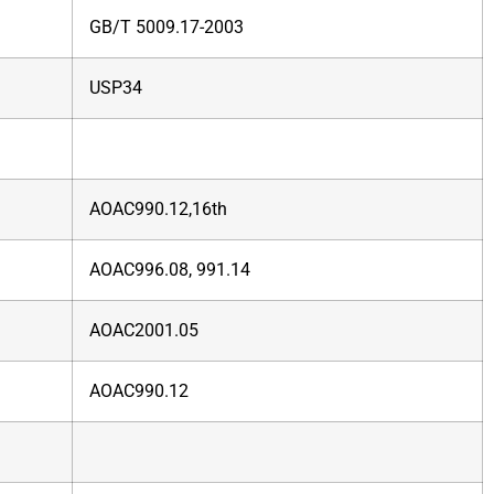
GB/T 5009.17-2003
USP34
AOAC990.12,16th
AOAC996.08, 991.14
AOAC2001.05
AOAC990.12