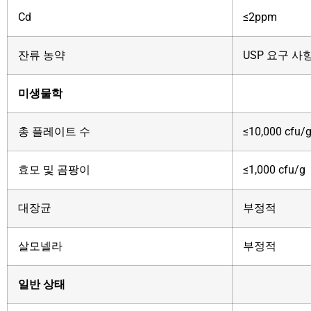
Cd
≤2ppm
잔류 농약
USP 요구 사
미생물학
총 플레이트 수
≤10,000 cfu/
효모 및 곰팡이
≤1,000 cfu/g
대장균
부정적
살모넬라
부정적
일반 상태