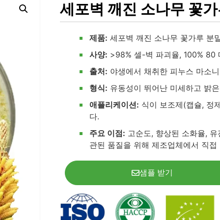
세포벽 깨진 소나무 꽃가
제품:
세포벽 깨진 소나무 꽃가루 분
사양:
>98% 셀-벽 파괴율, 100% 8
출처:
야생에서 채취한 피누스 마소니
형식:
유동성이 뛰어난 미세하고 밝은
애플리케이션:
식이 보조제(캡슐, 정제
다.
주요 이점:
고순도, 향상된 소화율, 유
관된 품질을 위해 제조업체에서 직접
샘플 받기