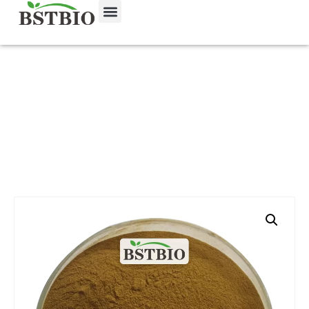
홈
/
제품
/
식물 추출물
/ 은행나무 빌로바 추출물 EGB 761
24%