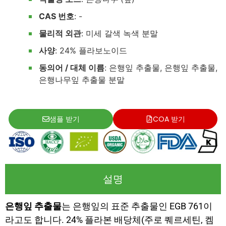
CAS 번호
: -
물리적 외관
: 미세 갈색 녹색 분말
사양
: 24% 플라보노이드
동의어 / 대체 이름
: 은행잎 추출물, 은행잎 추출물,
은행나무잎 추출물 분말
샘플 받기
COA 받기
설명
은행잎 추출물
는 은행잎의 표준 추출물인 EGB 761이
라고도 합니다. 24% 플라본 배당체(주로 퀘르세틴, 켐