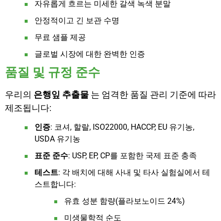
자유롭게 흐르는 미세한 갈색 녹색 분말
안정적이고 긴 보관 수명
무료 샘플 제공
글로벌 시장에 대한 완벽한 인증
품질 및 규정 준수
우리의
은행잎 추출물
는 엄격한 품질 관리 기준에 따라
제조됩니다:
인증
: 코셔, 할랄, ISO22000, HACCP, EU 유기농,
USDA 유기농
표준 준수
: USP, EP, CP를 포함한 국제 표준 충족
테스트
: 각 배치에 대해 사내 및 타사 실험실에서 테
스트합니다:
유효 성분 함량(플라보노이드 24%)
미생물학적 순도