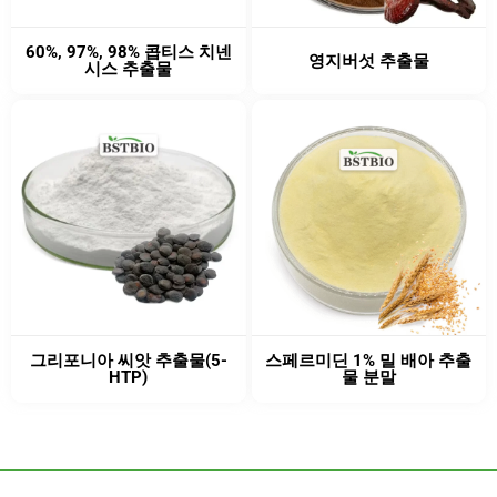
60%, 97%, 98% 콥티스 치넨
영지버섯 추출물
시스 추출물
그리포니아 씨앗 추출물(5-
스페르미딘 1% 밀 배아 추출
HTP)
물 분말