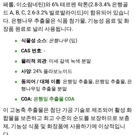
페롤, 이소람네틴)와 6% 테르펜 락톤(2.8-3.4% 은행골
드 A, B, C, 2.6-3.2% 빌로발라이드)이 함유되어 있습니
다. 은행나무 추출물은 식품 첨가물, 기능성 음료 및 화
장품 원료로 널리 사용됩니다.
식물성 소스
:
은행나무
(잎)
CAS 번호
: -
물리적 외관
: 미세 갈색 녹색 분말
사양
: 24% 플라보노이드
동의어 / 대체 이름
: 은행잎 추출물, 은행잎 추출물, 은
행나무잎 추출물 분말
COA:
은행잎 추출물 COA
이 고농축 추출물은 첨단 가공 기술로 제조되어 활성 화
합물을 보존하고 최고 수준의 순도를 보장하므로 보충
제, 기능성 식품 및 화장품에 사용하기에 이상적입니
다.