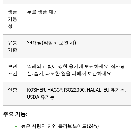
샘플
무료 샘플 제공
가용
성
유통
24개월(적절히 보관 시)
기한
보관
밀폐되고 빛에 강한 용기에 보관하세요. 직사광
조건
선, 습기, 과도한 열을 피해서 보관하세요.
인증
KOSHER, HACCP, ISO22000, HALAL, EU 유기농,
USDA 유기농
주요 기능
:
높은 함량의 천연 플라보노이드(24%)