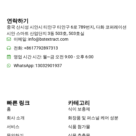
연락하기
중국 산시성 시안시 티안구 티안구 6로 789번지, 다화 코퍼레이션
시안 스마트 산업단지 3동 503호, 503호실
이메일:
info@bstextract.com
전화: +8617792897313
영업 시간 시간: 월~금 오전 9:00 - 오후 6:00
WhatsApp: 13032901937
빠른 링크
카테고리
홈
식이 보충제
회사 소개
화장품 및 퍼스널 케어 성분
서비스
식품 첨가물
문의하기
식물 추출물