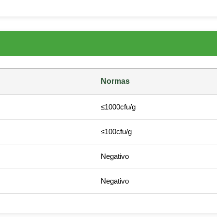
Normas
≤1000cfu/g
≤100cfu/g
Negativo
Negativo