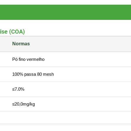
lise (COA)
Normas
Pó fino vermelho
100% passa 80 mesh
≤7.0%
≤20,0mg/kg