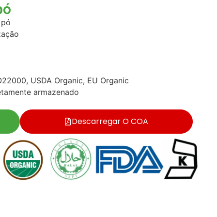
pó
 pó
ização
22000, USDA Organic, EU Organic
etamente armazenado
Descarregar O COA