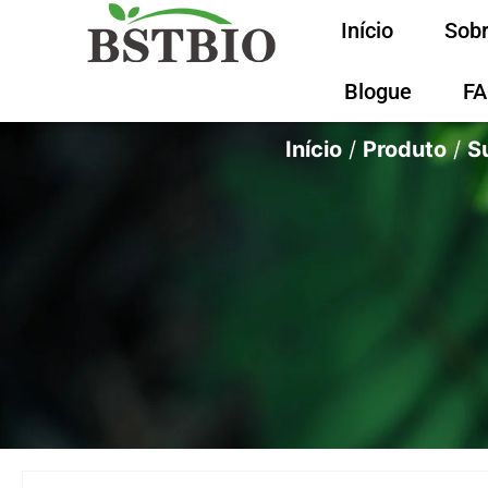
Início
Sobr
Blogue
F
Início
/
Produto
/
S