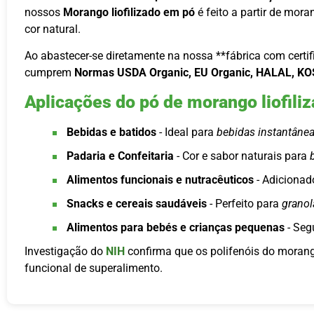
nossos
Morango liofilizado em pó
é feito a partir de mor
cor natural.
Ao abastecer-se diretamente na nossa **fábrica com certi
cumprem
Normas USDA Organic, EU Organic, HALAL, K
Aplicações do pó de morango liofili
Bebidas e batidos
- Ideal para
bebidas instantânea
Padaria e Confeitaria
- Cor e sabor naturais para
Alimentos funcionais e nutracêuticos
- Adiciona
Snacks e cereais saudáveis
- Perfeito para
granol
Alimentos para bebés e crianças pequenas
- Seg
Investigação do
NIH
confirma que os polifenóis do moran
funcional de superalimento.