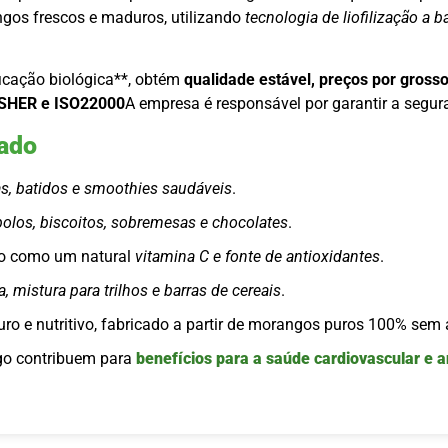
angos frescos e maduros, utilizando
tecnologia de liofilização a 
ficação biológica**, obtém
qualidade estável, preços por grosso
OSHER e ISO22000
A empresa é responsável por garantir a segu
zado
s, batidos e smoothies saudáveis
.
bolos, biscoitos, sobremesas e chocolates
.
do como um natural
vitamina C e fonte de antioxidantes
.
a, mistura para trilhos e barras de cereais
.
uro e nutritivo, fabricado a partir de morangos puros 100% sem 
go contribuem para
benefícios para a saúde cardiovascular e a