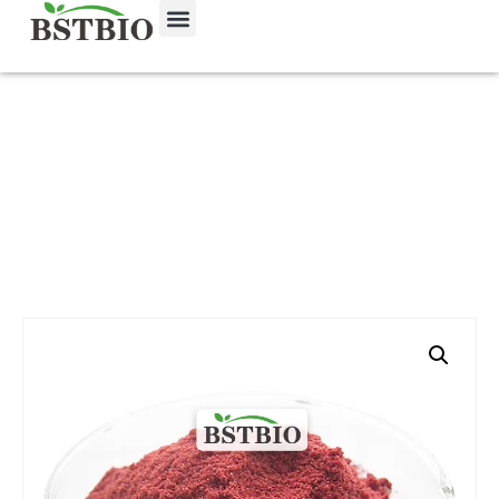
Главная
/
Продукт
/
Суперпродукты, фруктовые и
овощные порошки
/ Сублимированная клубника в
порошке