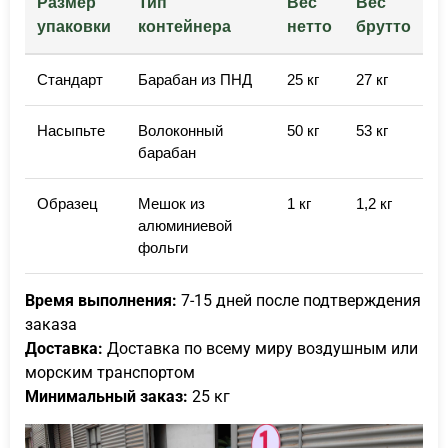
Размер
Тип
Вес
Вес
упаковки
контейнера
нетто
брутто
Стандарт
Барабан из ПНД
25 кг
27 кг
Насыпьте
Волоконный
50 кг
53 кг
барабан
Образец
Мешок из
1 кг
1,2 кг
алюминиевой
фольги
Время выполнения:
7-15 дней после подтверждения
заказа
Доставка:
Доставка по всему миру воздушным или
морским транспортом
Минимальный заказ:
25 кг