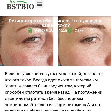
Ретинол против бакухиола: Что лучше для
вашей кожи?
9 июня 2025 года
Уэйн
Если вы увлекаетесь уходом за кожей, вы знаете,
что это такое. Всегда идет охота за тем самым
"святым граалем" - ингредиентом, который
способен отмотать время назад. На протяжении
десятилетий ретинол был бесспорным
чемпионом. Это одна из форм витамина А, и он
является наиболее изученным и любимым