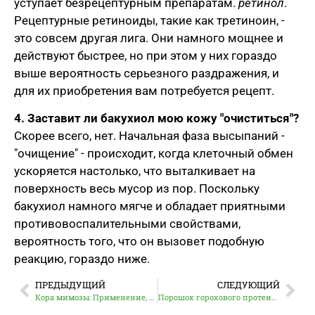
уступает безрецептурным препаратам.
ретинол
.
Рецептурные ретиноиды, такие как третиноин, -
это совсем другая лига. Они намного мощнее и
действуют быстрее, но при этом у них гораздо
выше вероятность серьезного раздражения, и
для их приобретения вам потребуется рецепт.
4. Заставит ли бакухиол мою кожу "очиститься"?
Скорее всего, нет. Начальная фаза высыпаний -
"очищение" - происходит, когда клеточный обмен
ускоряется настолько, что выталкивает на
поверхность весь мусор из пор. Поскольку
бакухиол намного мягче и обладает приятными
противовоспалительными свойствами,
вероятность того, что он вызовет подобную
реакцию, гораздо ниже.
ПРЕДЫДУЩИЙ
СЛЕДУЮЩИЙ
Кора мимозы: Применение, польза для кожи и природные свойства
Порошок горохового протеина - объяснение: Преимущества, как его делают и почему он так популярен