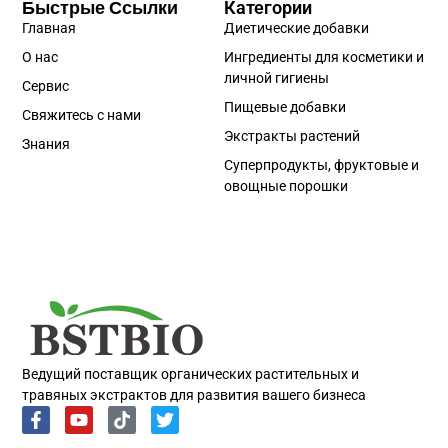
Быстрые Ссылки
Категории
Главная
Диетические добавки
О нас
Ингредиенты для косметики и
личной гигиены
Сервис
Пищевые добавки
Свяжитесь с нами
Экстракты растений
Знания
Суперпродукты, фруктовые и
овощные порошки
Portuguese
Spanish
Korean
Japanese
Ведущий поставщик органических растительных и
травяных экстрактов для развития вашего бизнеса
Italian
German