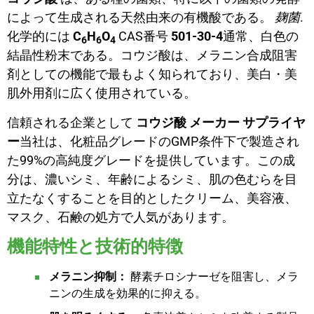
によって生成される天然由来の有機酸である。
麹菌
.
化学的には
C
H
O
CAS番号
501-30-4
通常、白色の
6
6
4
結晶性粉末である。コウジ酸は、メラニン合成阻害
剤としての機能で最もよく知られており、美白・美
肌外用剤に広く使用されている。
信頼される企業として
コウジ酸 メーカー サプライヤ
ー
当社は、化粧品グレードのGMP条件下で製造され
た99%の高純度グレードを提供しています。この成
分は、濃いシミ、年齢によるシミ、肌の色むらを目
立たなくすることを目的としたクリーム、美容液、
マスク、石鹸の処方で人気があります。
機能特性と技術的特徴
メラニン抑制：
酵素チロシナーゼを阻害し、メラ
ニンの生成を効果的に抑える。