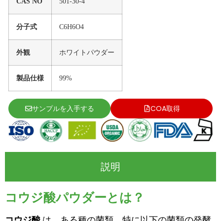
CAS NO
501-30-4
分子式
C6H6O4
外観
ホワイトパウダー
製品仕様
99%
サンプルを入手する
COA取得
説明
コウジ酸パウダーとは？
コウジ酸
は、ある種の菌類、特に以下の菌類の発酵