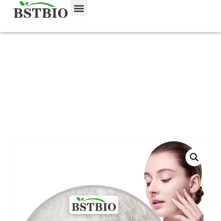
ホーム
/
製品
/
化粧品・パーソナルケア成分
/ コウジ酸パ
ウダー