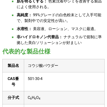
肌を明るくする：
色素沈着やシミを改善する製品
によく使用される。
高純度：
99%グレードの白色粉末として入手可能
で、製剤中での安定性が高い。
水溶性：
美容液、ローション、マスクに最適。
非ハイドロキノン代替品：
ナチュラルで規制に準
拠した美白ソリューションが好ましい
代表的な製品仕様
製品名
コウジ酸パウダー
CAS番
501-30-4
号
分子式
C
H
O
6
6
4