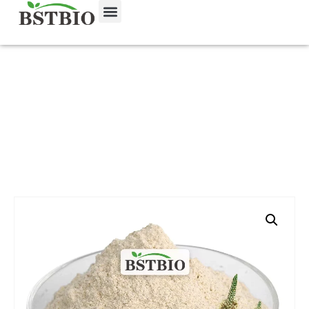
Startseite
/
Produkt
/
Pflanzenextrakte
/
Flohsamenschalen-Pulver