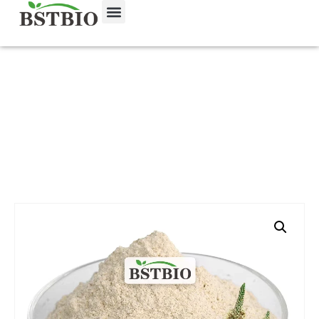
Главная
/
Продукт
/
Экстракты растений
/ Порошок
из шелухи псиллиума