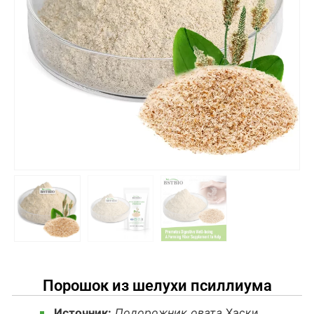
Порошок из шелухи псиллиума
Источник:
Подорожник овата
Хаски