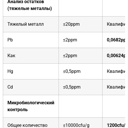
Анализ остатков
(тяжелые металлы)
Тяжелый металл
≤20ppm
Квалифи
Pb
≤2ppm
0,0682pp
Как
≤2ppm
0,00624p
Hg
≤0,5ppm
Квалифи
Cd
≤0,5ppm
Квалифи
Микробиологический
контроль
Общее количество
≤10000cfu/g
1200cfu/g