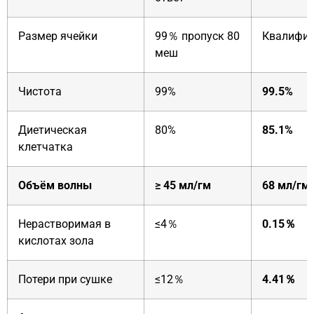
Размер ячейки
99％ пропуск 80
Квалифи
меш
Чистота
99%
99.5%
Диетическая
80%
85.1%
клетчатка
Объём волны
≥ 45 мл/гм
68 мл/гм
Нерастворимая в
≤4％
0.15％
кислотах зола
Потери при сушке
≤12％
4.41％