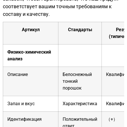
соответствует вашим точным требованиям к
составу и качеству.
Артикул
Стандарты
Резу
(типичн
Физико-химический
анализ
Описание
Белоснежный
Квалифи
тонкий
порошок
Запах и вкус
Характеристика
Квалифи
Идентификация
Положительный
（+）
ответ